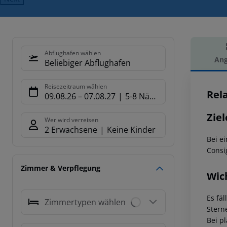
Abflughafen wählen
Ang
Beliebiger Abflughafen
Hot
Reisezeitraum wählen
Rel
09.08.26
–
07.08.27
5-8 Nächte
Ziel
Wer wird verreisen
2 Erwachsene
Keine Kinder
Bei e
Consi
Zimmer & Verpflegung
Wic
Es fäl
Zimmertypen wählen
Stern
Bei p