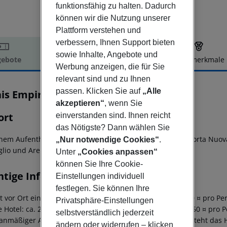
funktionsfähig zu halten. Dadurch
können wir die Nutzung unserer
Plattform verstehen und
verbessern, Ihnen Support bieten
sowie Inhalte, Angebote und
ebote
Hotelbeschreibung
Hotelmerkmale
Werbung anzeigen, die für Sie
elbeschreibung
relevant sind und zu Ihnen
passen. Klicken Sie auf
„Alle
ais Empire
4
akzeptieren“
, wenn Sie
ort
einverstanden sind. Ihnen reicht
das Nötigste? Dann wählen Sie
inem Aufenthalt im Relais Empire in Verona (Cittadella - Porta Nu
„Nur notwendige Cookies“
.
glio und Arena von Verona entfernt
Unter
„Cookies anpassen“
können Sie Ihre Cookie-
htige Informationen
Einstellungen individuell
festlegen. Sie können Ihre
lt vor Ort eine Touristensteuer an: 5-Sterne Hotel: ca. 4,50 ¤ pro P
Privatsphäre-Einstellungen
e Hotel: ca. 2,50 ¤ pro Person/Nacht 2-Sterne Hotel: ca. 1,50 ¤ pro 
selbstverständlich jederzeit
lanmäßiger Ankunft im Zielgebiet ab 04:00 Uhr morgens steht das H
ändern oder widerrufen – klicken