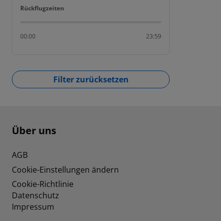
Rückflugzeiten
Rückflugzeiten
00:00
23:59
Filter zurücksetzen
Footer
Footer navigation
Über uns
AGB
Cookie-Einstellungen ändern
Cookie-Richtlinie
Datenschutz
Impressum