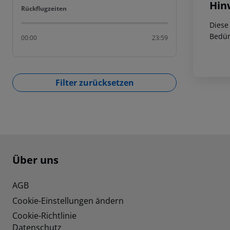
Hin
Rückflugzeiten
Rückflugzeiten
Diese
Bedür
00:00
23:59
Filter zurücksetzen
Footer
Footer navigation
Über uns
AGB
Cookie-Einstellungen ändern
Cookie-Richtlinie
Datenschutz