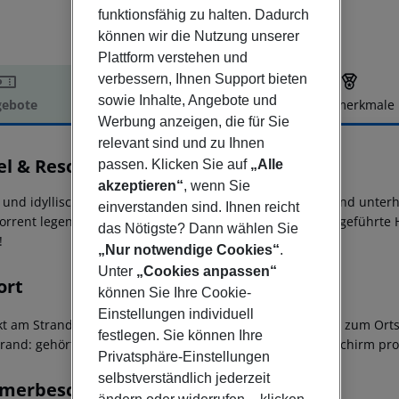
funktionsfähig zu halten. Dadurch
können wir die Nutzung unserer
Plattform verstehen und
verbessern, Ihnen Support bieten
sowie Inhalte, Angebote und
ebote
Hotelbeschreibung
Hotelmerkmale
Werbung anzeigen, die für Sie
elbeschreibung
relevant sind und zu Ihnen
l & Resort Le Axidie
passen. Klicken Sie auf
„Alle
4
akzeptieren“
, wenn Sie
 und idyllisch liegt dieses Komforthotel direkt am Meer und unte
einverstanden sind. Ihnen reicht
orrent legen in nur ca. 80 m Entfernung an. Das familiär geführte
das Nötigste? Dann wählen Sie
!
„Nur notwendige Cookies“
.
Unter
„Cookies anpassen“
ort
können Sie Ihre Cookie-
Einstellungen individuell
ekt am Strand
- zum Ortszentrum: Vico Equense, ca. 2 km
- zum Orts
festlegen. Sie können Ihre
trand: gehört zur Anlage, 1 Liege, 1 Liegestuhl, 1 Sonnenschirm pro
Privatsphäre-Einstellungen
selbstverständlich jederzeit
merbeschreibung