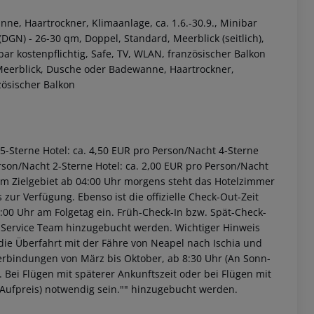
ne, Haartrockner, Klimaanlage, ca. 1.6.-30.9., Minibar
 (DGN)
- 26-30 qm, Doppel, Standard, Meerblick (seitlich),
ar kostenpflichtig, Safe, TV, WLAN, französischer Balkon
Meerblick, Dusche oder Badewanne, Haartrockner,
nzösischer Balkon
 akzeptieren
. 5-Sterne Hotel: ca. 4,50 EUR pro Person/Nacht 4-Sterne
erson/Nacht 2-Sterne Hotel: ca. 2,00 EUR pro Person/Nacht
 im Zielgebiet ab 04:00 Uhr morgens steht das Hotelzimmer
 zur Verfügung. Ebenso ist die offizielle Check-Out-Zeit
3:00 Uhr am Folgetag ein. Früh-Check-In bzw. Spät-Check-
 Service Team hinzugebucht werden. Wichtiger Hinweis
t die Überfahrt mit der Fähre von Neapel nach Ischia und
erbindungen von März bis Oktober, ab 8:30 Uhr (An Sonn-
. Bei Flügen mit späterer Ankunftszeit oder bei Flügen mit
n Aufpreis) notwendig sein."" hinzugebucht werden.