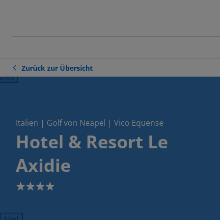
Zurück zur Übersicht
ious
Italien | Golf von Neapel | Vico Equense
Hotel & Resort Le
Axidie
4
Next