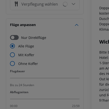
Verpflegung wählen
Doppe
koste
Dusch
Doppe
Flüge anpassen
Klimaa
Nur Direktflüge
Wic
Alle Flüge
Bitte
Mit Koffer
Hotel
1-Ste
Ohne Koffer
am Ank
Flugdauer
Flugdauer
des H
Out k
für d
Bis zu 24 Stunden
zurüc
Abflugzeiten
Abflugzeiten
und F
fr?he
00:00
23:59