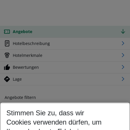
Angebote
Hotelbeschreibung
Hotelmerkmale
Bewertungen
Lage
Angebote filtern
Ändern Sie Ihre Kriterien nach Ihren Wünschen
Stimmen Sie zu, dass wir
Abflughafen wählen
Beliebiger Abflughafen
Cookies verwenden dürfen, um
Reisezeitraum wählen