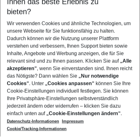
Ihnen das beste Erlebnis zu
09.08.26
–
07.08.27
5-8 Nächte
bieten?
Wer wird verreisen
2 Erwachsene
Keine Kinder
Wir verwenden Cookies und ähnliche Technologien, um
unsere Webseite für Sie funktionsfähig zu halten.
Mehr Filter anzeigen
Dadurch können wir die Nutzung unserer Plattform
verstehen und verbessern, Ihnen Support bieten sowie
Inhalte, Angebote und Werbung anzeigen, die für Sie
relevant sind und zu Ihnen passen. Klicken Sie auf
„Alle
akzeptieren“
, wenn Sie einverstanden sind. Ihnen reicht
das Nötigste? Dann wählen Sie
„Nur notwendige
Footer
Cookies“
. Unter
„Cookies anpassen“
können Sie Ihre
Footer navigation
Cookie-Einstellungen individuell festlegen. Sie können
Über uns
Ihre Privatsphäre-Einstellungen selbstverständlich
AGB
jederzeit ändern oder widerrufen – klicken Sie dazu
Service & Hilfe
Cookie-Einstellungen ändern
einfach unten auf
„Cookie-Einstellungen ändern“
.
Barrierefreies Reisen
Datenschutz-Informationen
Impressum
Cookie-Richtlinie
Folgen Sie uns
Check-in
Cookie/Tracking-Informationen
Datenschutz
FAQ
Impressum