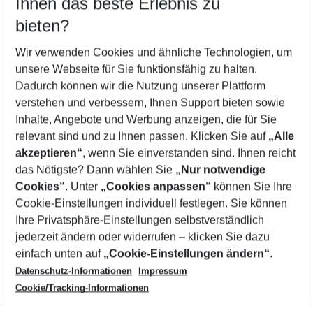
Ihnen das beste Erlebnis zu
10.08.26
–
08.08.27
5-8 Nächte
bieten?
Wer wird verreisen
2 Erwachsene
Keine Kinder
Wir verwenden Cookies und ähnliche Technologien, um
unsere Webseite für Sie funktionsfähig zu halten.
Mehr Filter anzeigen
Dadurch können wir die Nutzung unserer Plattform
verstehen und verbessern, Ihnen Support bieten sowie
Inhalte, Angebote und Werbung anzeigen, die für Sie
relevant sind und zu Ihnen passen. Klicken Sie auf
„Alle
akzeptieren“
, wenn Sie einverstanden sind. Ihnen reicht
das Nötigste? Dann wählen Sie
„Nur notwendige
Footer
Cookies“
. Unter
„Cookies anpassen“
können Sie Ihre
Footer navigation
Cookie-Einstellungen individuell festlegen. Sie können
Über uns
Ihre Privatsphäre-Einstellungen selbstverständlich
AGB
jederzeit ändern oder widerrufen – klicken Sie dazu
Service & Hilfe
Cookie-Einstellungen ändern
einfach unten auf
„Cookie-Einstellungen ändern“
.
Barrierefreies Reisen
Datenschutz-Informationen
Impressum
Cookie-Richtlinie
Folgen Sie uns
Check-in
Cookie/Tracking-Informationen
Datenschutz
FAQ
Impressum