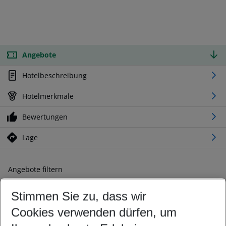
Angebote
Hotelbeschreibung
Hotelmerkmale
Bewertungen
Lage
Angebote filtern
Ändern Sie Ihre Kriterien nach Ihren Wünschen
Stimmen Sie zu, dass wir
Abflughafen wählen
Beliebiger Abflughafen
Cookies verwenden dürfen, um
Reisezeitraum wählen