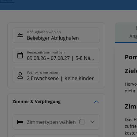
Abflughafen wählen
Ang
Beliebiger Abflughafen
Hot
Reisezeitraum wählen
Pom
09.08.26
–
07.08.27
5-8 Nächte
Ziel
Wer wird verreisen
2 Erwachsene
Keine Kinder
Hervo
mehr 
Zimmer & Verpflegung
Zim
Das H
Zimmertypen wählen
zufri
koste