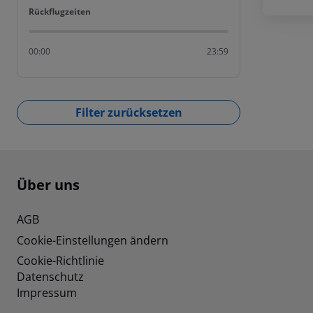
Rückflugzeiten
Rückflugzeiten
00:00
23:59
Filter zurücksetzen
Footer
Footer navigation
Über uns
AGB
Cookie-Einstellungen ändern
Cookie-Richtlinie
Datenschutz
Impressum