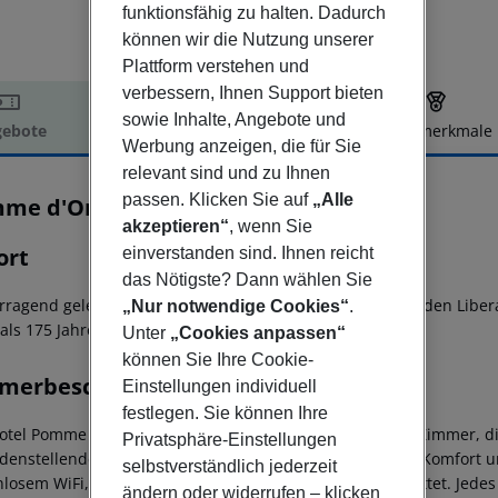
funktionsfähig zu halten. Dadurch
können wir die Nutzung unserer
Plattform verstehen und
verbessern, Ihnen Support bieten
sowie Inhalte, Angebote und
ebote
Hotelbeschreibung
Hotelmerkmale
Werbung anzeigen, die für Sie
elbeschreibung
relevant sind und zu Ihnen
passen. Klicken Sie auf
„Alle
me d'Or
4
akzeptieren“
, wenn Sie
ort
einverstanden sind. Ihnen reicht
das Nötigste? Dann wählen Sie
rragend gelegen im Zentrum von St. Helier, mit Blick auf den Libe
„Nur notwendige Cookies“
.
als 175 Jahren ein Zentrum für Business und Freizeit.
Unter
„Cookies anpassen“
können Sie Ihre Cookie-
merbeschreibung
Einstellungen individuell
festlegen. Sie können Ihre
otel Pomme d'Or verfügt über 143 geräumige, moderne Zimmer, die 
Privatsphäre-Einstellungen
edenstellenden Aufenthalt für Gäste bieten, die Wert auf Komfort u
selbstverständlich jederzeit
nlosem WiFi, HD-Sat-TV und einem Schreibtisch ausgestattet. Jede
ändern oder widerrufen – klicken