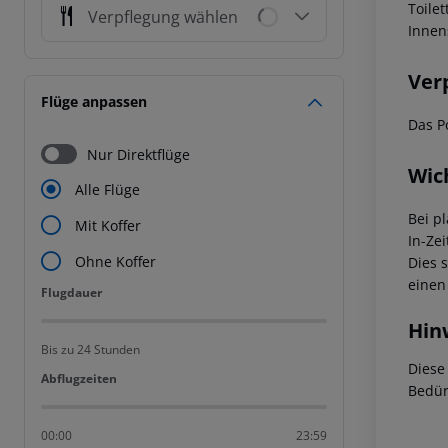
Toile
Verpflegung wählen
Innen
Ver
Flüge anpassen
Das P
Nur Direktflüge
Wic
Alle Flüge
Bei p
Mit Koffer
In-Zei
Ohne Koffer
Dies 
einen
Flugdauer
Flugdauer
Hin
Bis zu 24 Stunden
Diese
Abflugzeiten
Abflugzeiten
Bedür
00:00
23:59