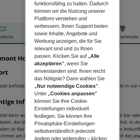
funktionsfähig zu halten. Dadurch
können wir die Nutzung unserer
Plattform verstehen und
verbessern, Ihnen Support bieten
sowie Inhalte, Angebote und
ebote
Hotelbeschreibung
Hotelmerkmale
Werbung anzeigen, die für Sie
elbeschreibung
relevant sind und zu Ihnen
passen. Klicken Sie auf
„Alle
rmont Hotel Vancouver
4.5
akzeptieren“
, wenn Sie
ort
einverstanden sind. Ihnen reicht
das Nötigste? Dann wählen Sie
otel befindet sich 280 m von der Vancouver Art Gallery, 900 m von
„Nur notwendige Cookies“
.
Unter
„Cookies anpassen“
htige Informationen
können Sie Ihre Cookie-
Einstellungen individuell
otel kann während des Check-in-Prozesses eine Kaution in bar od
festlegen. Sie können Ihre
ästen, die über 21 Jahre und im Besitz einer Kreditkarte sind. In d
Privatsphäre-Einstellungen
den ist das Rauchen komplett untersagt. Bei planmäßiger Ankunft 
selbstverständlich jederzeit
immer am Ankunftstag erst ab der offiziellen Check-In-Zeit des jewe
ändern oder widerrufen – klicken