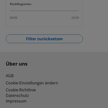
Rückflugzeiten
Rückflugzeiten
00:00
23:59
Filter zurücksetzen
Footer
Footer navigation
Über uns
AGB
Cookie-Einstellungen ändern
Cookie-Richtlinie
Datenschutz
Impressum