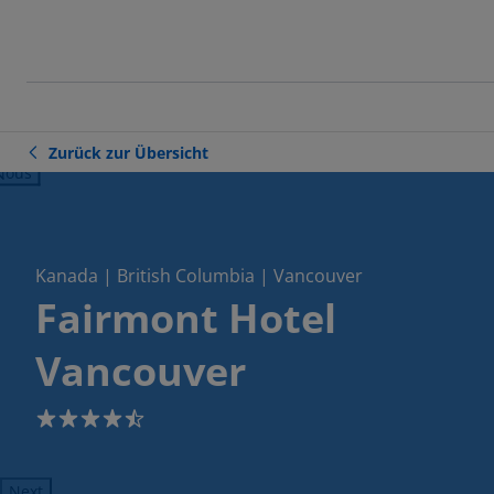
Zurück zur Übersicht
ious
Kanada | British Columbia | Vancouver
Fairmont Hotel
Vancouver
4.5
Next