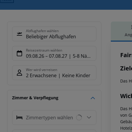
Abflughafen wählen
Ang
Beliebiger Abflughafen
Hot
Reisezeitraum wählen
Fai
09.08.26
–
07.08.27
5-8 Nächte
Ziel
Wer wird verreisen
2 Erwachsene
Keine Kinder
Das H
Wic
Zimmer & Verpflegung
Das H
von G
Zimmertypen wählen
Gebäu
Hotelz