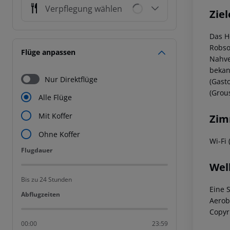
Verpflegung wählen
Ziel
Das H
Robso
Flüge anpassen
Nahve
bekan
Nur Direktflüge
(Gast
(Grou
Alle Flüge
Mit Koffer
Zim
Ohne Koffer
Wi-Fi 
Flugdauer
Flugdauer
Wel
Bis zu 24 Stunden
Eine 
Abflugzeiten
Abflugzeiten
Aerob
Copyr
00:00
23:59