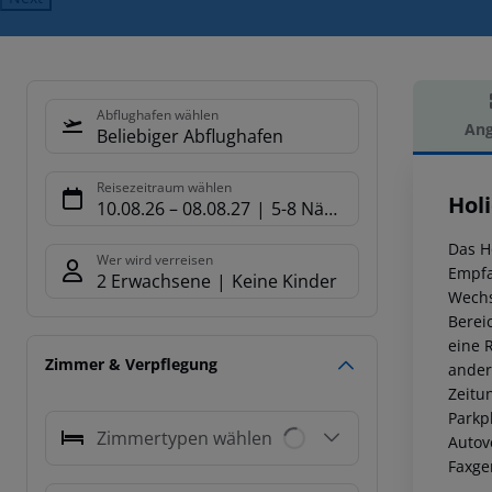
Abflughafen wählen
Ang
Beliebiger Abflughafen
Hot
Reisezeitraum wählen
Hol
10.08.26
–
08.08.27
5-8 Nächte
Das H
Wer wird verreisen
Empfa
2 Erwachsene
Keine Kinder
Wechs
Berei
eine 
Zimmer & Verpflegung
ander
Zeitu
Parkp
Zimmertypen wählen
Autov
Faxge