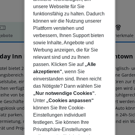
unsere Webseite für Sie
funktionsfähig zu halten. Dadurch
können wir die Nutzung unserer
Plattform verstehen und
ebote
Hotelbeschreibung
Hotelmerkmale
verbessern, Ihnen Support bieten
sowie Inhalte, Angebote und
elbeschreibung
Werbung anzeigen, die für Sie
iday Inn Hotel & Suites Vancouver Downtown
relevant sind und zu Ihnen
passen. Klicken Sie auf
„Alle
otel bietet 245 Zimmer und verfügt über einen Aufzug. Englisch- 
akzeptieren“
, wenn Sie
ngsbereich steht zur Seite beim Ein- und Auschecken. Eine Garde
einverstanden sind. Ihnen reicht
elstube, ein Geldautomat und ein Getränkeautomat gehören zur Ei
das Nötigste? Dann wählen Sie
chen verfügbar. Hilfestellung bei der Buchung von Ausflügen wird
„Nur notwendige Cookies“
.
Reihe von behindertengerechten Annehmlichkeiten. Rollstuhlgerec
Unter
„Cookies anpassen“
e Geschäfte können zum Einkaufen und Bummeln genutzt werden. Z
ngskiosk und ein Spielzimmer. Bei einer Anreise mit dem Auto kön
können Sie Ihre Cookie-
latz parken. Unter den weiteren Leistungen finden sich ein 24h-Sich
Einstellungen individuell
ermietung, medizinische Betreuung, ein Zimmerservice und ein Wä
festlegen. Sie können Ihre
rät und Projektor vorhanden.
Privatsphäre-Einstellungen