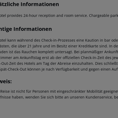
ätzliche Informationen
otel provides 24-hour reception and room service. Chargeable parki
htige Informationen
otel kann während des Check-in-Prozesses eine Kaution in bar od
ästen, die über 21 Jahre und im Besitz einer Kreditkarte sind. In d
den ist das Rauchen komplett untersagt. Bei planmäßiger Ankunft 
immer am Ankunftstag erst ab der offiziellen Check-In-Zeit des jewe
-Out-Zeit des Hotels am Tag der Abreise einzuhalten. Dies schließt
Spät-Check-Out können je nach Verfügbarkeit und gegen einen Au
weis:
 Reise ist nicht für Personen mit eingeschränkter Mobilität geeign
fnisse haben, wenden Sie sich bitte an unseren Kundenservice, be