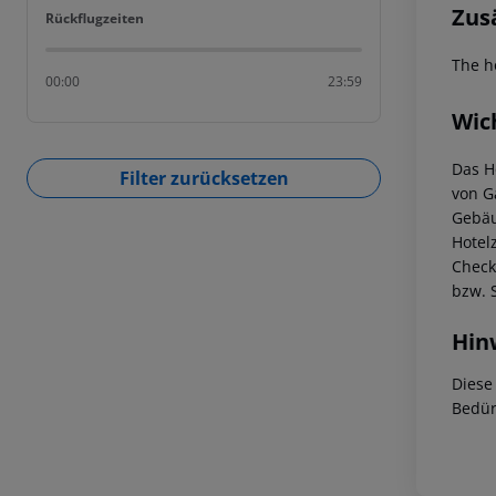
Zus
Rückflugzeiten
Rückflugzeiten
The h
00:00
23:59
Wic
Das H
Filter zurücksetzen
von G
Gebäu
Hotelz
Check
bzw. 
Hin
Diese
Bedür