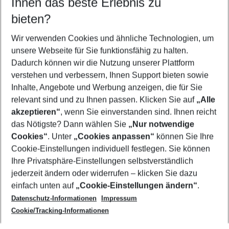
Ihnen das beste Erlebnis zu
08.08.26
–
06.08.27
5-8 Nächte
bieten?
Wer wird verreisen
2 Erwachsene
Keine Kinder
Wir verwenden Cookies und ähnliche Technologien, um
unsere Webseite für Sie funktionsfähig zu halten.
Mehr Filter anzeigen
Dadurch können wir die Nutzung unserer Plattform
verstehen und verbessern, Ihnen Support bieten sowie
Inhalte, Angebote und Werbung anzeigen, die für Sie
relevant sind und zu Ihnen passen. Klicken Sie auf
„Alle
akzeptieren“
, wenn Sie einverstanden sind. Ihnen reicht
das Nötigste? Dann wählen Sie
„Nur notwendige
Footer
Cookies“
. Unter
„Cookies anpassen“
können Sie Ihre
Footer navigation
Cookie-Einstellungen individuell festlegen. Sie können
Über uns
Ihre Privatsphäre-Einstellungen selbstverständlich
AGB
jederzeit ändern oder widerrufen – klicken Sie dazu
Service & Hilfe
Cookie-Einstellungen ändern
einfach unten auf
„Cookie-Einstellungen ändern“
.
Barrierefreies Reisen
Datenschutz-Informationen
Impressum
Cookie-Richtlinie
Folgen Sie uns
Check-in
Cookie/Tracking-Informationen
Datenschutz
FAQ
Impressum