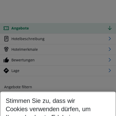
Angebote
Hotelbeschreibung
Hotelmerkmale
Bewertungen
Lage
Angebote filtern
Ändern Sie Ihre Kriterien nach Ihren Wünschen
Stimmen Sie zu, dass wir
Abflughafen wählen
Beliebiger Abflughafen
Cookies verwenden dürfen, um
Reisezeitraum wählen