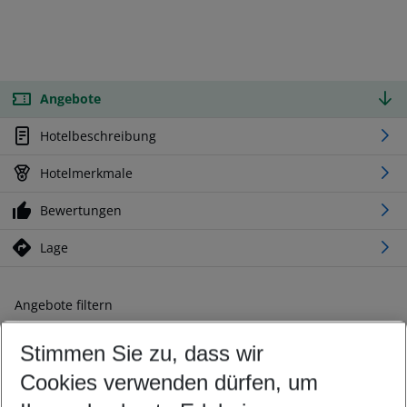
Angebote
Hotelbeschreibung
Hotelmerkmale
Bewertungen
Lage
Angebote filtern
Ändern Sie Ihre Kriterien nach Ihren Wünschen
Stimmen Sie zu, dass wir
Abflughafen wählen
Beliebiger Abflughafen
Cookies verwenden dürfen, um
Reisezeitraum wählen