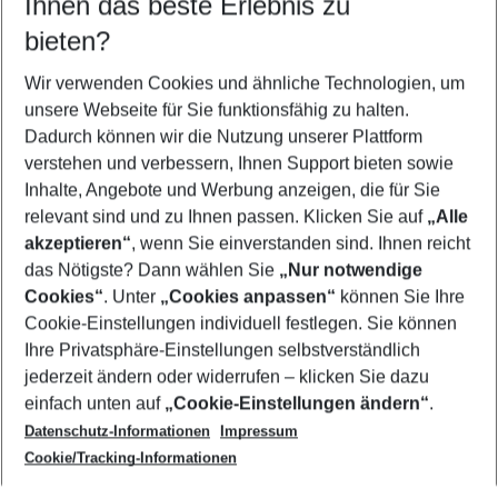
Ihnen das beste Erlebnis zu
10.08.26
–
08.08.27
5-8 Nächte
bieten?
Wer wird verreisen
2 Erwachsene
Keine Kinder
Wir verwenden Cookies und ähnliche Technologien, um
unsere Webseite für Sie funktionsfähig zu halten.
Mehr Filter anzeigen
Dadurch können wir die Nutzung unserer Plattform
verstehen und verbessern, Ihnen Support bieten sowie
Inhalte, Angebote und Werbung anzeigen, die für Sie
relevant sind und zu Ihnen passen. Klicken Sie auf
„Alle
akzeptieren“
, wenn Sie einverstanden sind. Ihnen reicht
das Nötigste? Dann wählen Sie
„Nur notwendige
Footer
Cookies“
. Unter
„Cookies anpassen“
können Sie Ihre
Footer navigation
Cookie-Einstellungen individuell festlegen. Sie können
Über uns
Ihre Privatsphäre-Einstellungen selbstverständlich
AGB
jederzeit ändern oder widerrufen – klicken Sie dazu
Service & Hilfe
Cookie-Einstellungen ändern
einfach unten auf
„Cookie-Einstellungen ändern“
.
Barrierefreies Reisen
Datenschutz-Informationen
Impressum
Cookie-Richtlinie
Folgen Sie uns
Check-in
Cookie/Tracking-Informationen
Datenschutz
FAQ
Impressum