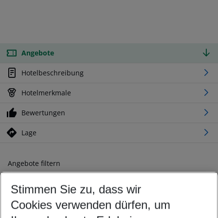
Angebote
Hotelbeschreibung
Hotelmerkmale
Bewertungen
Lage
Angebote filtern
Ändern Sie Ihre Kriterien nach Ihren Wünschen
Stimmen Sie zu, dass wir
Abflughafen wählen
Beliebiger Abflughafen
Cookies verwenden dürfen, um
Reisezeitraum wählen