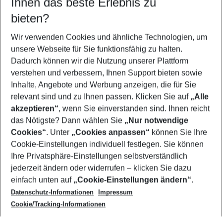
Ihnen das beste Erlebnis zu
09.08.26
–
07.08.27
5-8 Nächte
bieten?
Wer wird verreisen
2 Erwachsene
Keine Kinder
Wir verwenden Cookies und ähnliche Technologien, um
unsere Webseite für Sie funktionsfähig zu halten.
Mehr Filter anzeigen
Dadurch können wir die Nutzung unserer Plattform
verstehen und verbessern, Ihnen Support bieten sowie
Inhalte, Angebote und Werbung anzeigen, die für Sie
relevant sind und zu Ihnen passen. Klicken Sie auf
„Alle
akzeptieren“
, wenn Sie einverstanden sind. Ihnen reicht
das Nötigste? Dann wählen Sie
„Nur notwendige
Footer
Cookies“
. Unter
„Cookies anpassen“
können Sie Ihre
Footer navigation
Cookie-Einstellungen individuell festlegen. Sie können
Über uns
Ihre Privatsphäre-Einstellungen selbstverständlich
AGB
jederzeit ändern oder widerrufen – klicken Sie dazu
Service & Hilfe
Cookie-Einstellungen ändern
einfach unten auf
„Cookie-Einstellungen ändern“
.
Barrierefreies Reisen
Datenschutz-Informationen
Impressum
Cookie-Richtlinie
Folgen Sie uns
Check-in
Cookie/Tracking-Informationen
Datenschutz
FAQ
Impressum