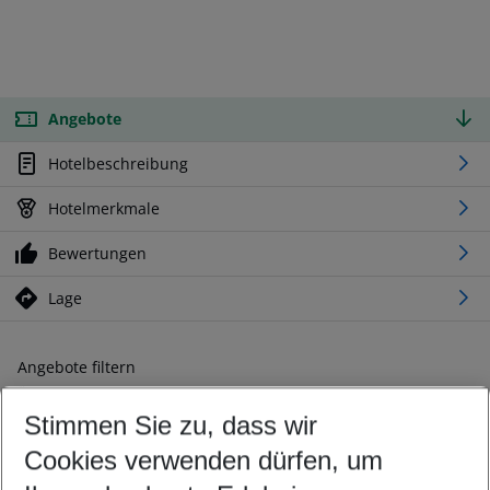
Angebote
Hotelbeschreibung
Hotelmerkmale
Bewertungen
Lage
Angebote filtern
Ändern Sie Ihre Kriterien nach Ihren Wünschen
Stimmen Sie zu, dass wir
Abflughafen wählen
Beliebiger Abflughafen
Cookies verwenden dürfen, um
Reisezeitraum wählen