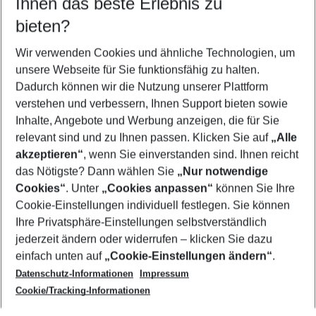
Ihnen das beste Erlebnis zu
09.08.26
–
07.08.27
5-8 Nächte
bieten?
Wer wird verreisen
2 Erwachsene
Keine Kinder
Wir verwenden Cookies und ähnliche Technologien, um
unsere Webseite für Sie funktionsfähig zu halten.
Mehr Filter anzeigen
Dadurch können wir die Nutzung unserer Plattform
verstehen und verbessern, Ihnen Support bieten sowie
Inhalte, Angebote und Werbung anzeigen, die für Sie
relevant sind und zu Ihnen passen. Klicken Sie auf
„Alle
akzeptieren“
, wenn Sie einverstanden sind. Ihnen reicht
das Nötigste? Dann wählen Sie
„Nur notwendige
Footer
Cookies“
. Unter
„Cookies anpassen“
können Sie Ihre
Footer navigation
Cookie-Einstellungen individuell festlegen. Sie können
Über uns
Ihre Privatsphäre-Einstellungen selbstverständlich
AGB
jederzeit ändern oder widerrufen – klicken Sie dazu
Service & Hilfe
Cookie-Einstellungen ändern
einfach unten auf
„Cookie-Einstellungen ändern“
.
Barrierefreies Reisen
Datenschutz-Informationen
Impressum
Cookie-Richtlinie
Folgen Sie uns
Check-in
Cookie/Tracking-Informationen
Datenschutz
FAQ
Impressum