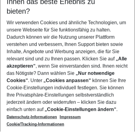
Ihnen das beste Erlebnis zu
10.08.26
–
08.08.27
5-8 Nächte
bieten?
Wer wird verreisen
2 Erwachsene
Keine Kinder
Wir verwenden Cookies und ähnliche Technologien, um
unsere Webseite für Sie funktionsfähig zu halten.
Mehr Filter anzeigen
Dadurch können wir die Nutzung unserer Plattform
verstehen und verbessern, Ihnen Support bieten sowie
Inhalte, Angebote und Werbung anzeigen, die für Sie
relevant sind und zu Ihnen passen. Klicken Sie auf
„Alle
akzeptieren“
, wenn Sie einverstanden sind. Ihnen reicht
das Nötigste? Dann wählen Sie
„Nur notwendige
Footer
Cookies“
. Unter
„Cookies anpassen“
können Sie Ihre
Footer navigation
Cookie-Einstellungen individuell festlegen. Sie können
Über uns
Ihre Privatsphäre-Einstellungen selbstverständlich
AGB
jederzeit ändern oder widerrufen – klicken Sie dazu
Service & Hilfe
Cookie-Einstellungen ändern
einfach unten auf
„Cookie-Einstellungen ändern“
.
Barrierefreies Reisen
Datenschutz-Informationen
Impressum
Cookie-Richtlinie
Folgen Sie uns
Check-in
Cookie/Tracking-Informationen
Datenschutz
FAQ
Impressum