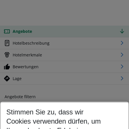
Angebote
Hotelbeschreibung
Hotelmerkmale
Bewertungen
Lage
Angebote filtern
Ändern Sie Ihre Kriterien nach Ihren Wünschen
Stimmen Sie zu, dass wir
Abflughafen wählen
Beliebiger Abflughafen
Cookies verwenden dürfen, um
Reisezeitraum wählen