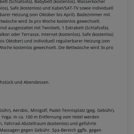
ett (Schlafsofa), Babybett (kostenlos), Wasserkocher
nlos), Safe (kostenlos) und Kabel/SAT-TV sowie individuell
rbarer Heizung (von Oktober bis April). Badezimmer mit
twäsche wird 3x pro Woche kostenlos gewechselt.
 ausgestattet mit Twinbett, 1 Extrabett (Schlafsofa),
lkon oder Terrasse, Internet (kostenlos), Safe (kostenlos)
is Oktober) und individuell regulierbarer Heizung (von
Woche kostenlos gewechselt. Die Bettwäsche wird 3x pro
 akzeptieren
rühstück und Abendessen.
bühr), Aerobic, Minigolf, Padel-Tennisplatz (geg. Gebühr),
nd Yoga. In ca. 100 m Entfernung vom Hotel werden
h, Fahrrad-Abstellraum (kostenlos) und geführte
 Massagen gegen Gebühr. Spa-Bereich ggfls. gegen