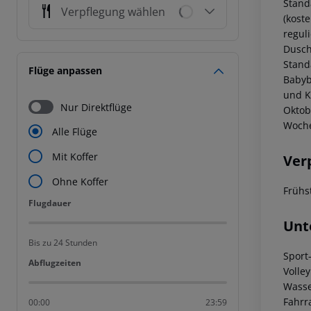
Stand
Verpflegung wählen
(koste
regul
Dusch
Stand
Flüge anpassen
Babybe
und K
Nur Direktflüge
Oktob
Woche
Alle Flüge
Mit Koffer
Ver
Ohne Koffer
Frühs
Flugdauer
Flugdauer
Unt
Bis zu 24 Stunden
Sport
Abflugzeiten
Abflugzeiten
Volle
Wasse
Fahrr
00:00
23:59