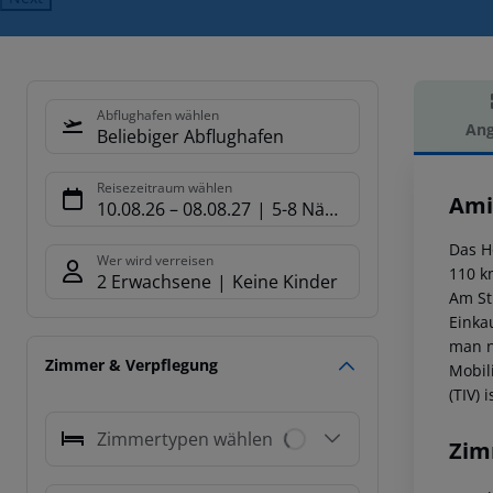
Abflughafen wählen
Ang
Beliebiger Abflughafen
Hot
Reisezeitraum wählen
Ami
10.08.26
–
08.08.27
5-8 Nächte
Das H
Wer wird verreisen
110 km
2 Erwachsene
Keine Kinder
Am St
Einka
man n
Zimmer & Verpflegung
Mobil
(TIV) 
Zimmertypen wählen
Zim