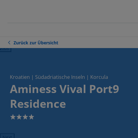
Zurück zur Übersicht
ious
Kroatien | Südadriatische Inseln | Korcula
Aminess Vival Port9
Residence
4
Next