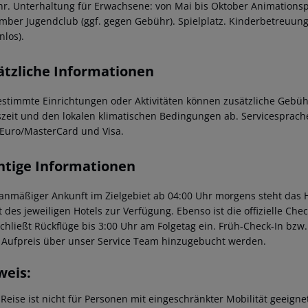
r. Unterhaltung für Erwachsene: von Mai bis Oktober Animations
mber Jugendclub (ggf. gegen Gebühr). Spielplatz. Kinderbetreuun
nlos).
ätzliche Informationen
estimmte Einrichtungen oder Aktivitäten können zusätzliche Gebüh
szeit und den lokalen klimatischen Bedingungen ab. Servicesprachen
 Euro/MasterCard und Visa.
htige Informationen
lanmäßiger Ankunft im Zielgebiet ab 04:00 Uhr morgens steht das H
t des jeweiligen Hotels zur Verfügung. Ebenso ist die offizielle Ch
schließt Rückflüge bis 3:00 Uhr am Folgetag ein. Früh-Check-In bz
 Aufpreis über unser Service Team hinzugebucht werden.
weis:
 Reise ist nicht für Personen mit eingeschränkter Mobilität geeign