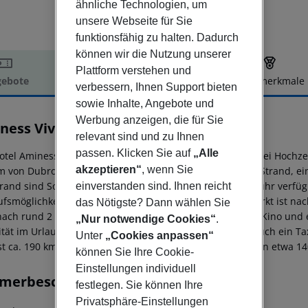
ähnliche Technologien, um
unsere Webseite für Sie
funktionsfähig zu halten. Dadurch
können wir die Nutzung unserer
Plattform verstehen und
ebote
Hotelbeschreibung
Hotelmerkmale
verbessern, Ihnen Support bieten
elbeschreibung
sowie Inhalte, Angebote und
Werbung anzeigen, die für Sie
ness Vival Port9 Residence
relevant sind und zu Ihnen
4
passen. Klicken Sie auf
„Alle
otel Aminess Vival Port9 Residence, das sich besonders bei Hochzei
akzeptieren“
, wenn Sie
 von Dubrovnik entfernt (Split ca. 220 km). Der nächste Strand, ein
rand sind Sonnenliegen und Sonnenschirme gegen Gebühr verfügba
einverstanden sind. Ihnen reicht
ufsmöglichkeiten liegen ca. 2 km vom Hotel, ein Supermarkt ist nac
das Nötigste? Dann wählen Sie
ach rund 2 km. Weitere Unterhaltungsangebote wie ein Kino und ei
„Nur notwendige Cookies“
.
ität im Urlaub sorgen neben einem Mietwagen-Verleih auch ein Taxi
Unter
„Cookies anpassen“
ist ca. 190 km entfernt. Ein weiterer Flughafen (DBV) liegt in etwa 
können Sie Ihre Cookie-
Einstellungen individuell
merbeschreibung
festlegen. Sie können Ihre
Privatsphäre-Einstellungen