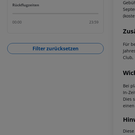
Gebüh
Rückflugzeiten
Rückflugzeiten
Septe
(koste
00:00
23:59
Zus
Für b
Filter zurücksetzen
Jahre
Club,
Wic
Bei p
In-Zei
Dies 
einen
Hin
Diese