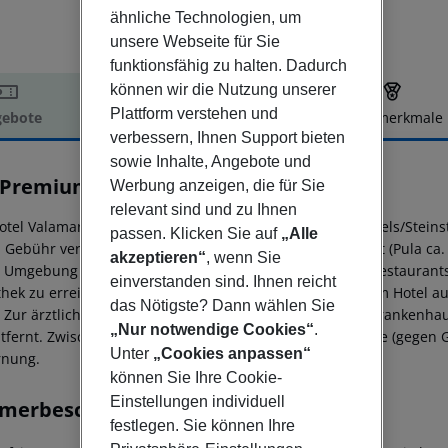
ähnliche Technologien, um
unsere Webseite für Sie
funktionsfähig zu halten. Dadurch
können wir die Nutzung unserer
Plattform verstehen und
ebote
Hotelbeschreibung
Hotelmerkmale
verbessern, Ihnen Support bieten
elbeschreibung
sowie Inhalte, Angebote und
 Premium Camping Resort
Werbung anzeigen, die für Sie
5
relevant sind und zu Ihnen
otel Valamar Camping Krk befindet sich direkt am Kies-/Fels/Ste
passen. Klicken Sie auf
„Alle
 Gebühr verfügbar. Die Stadt Rijeka ist ca. 52 km entfernt (Pula ca.
akzeptieren“
, wenn Sie
r Umgebung des Hotels. Die nächstgelegenen Bars und Restaurants 
einverstanden sind. Ihnen reicht
thek zu erreichen. Folgende Sehenswürdigkeiten sind vom Hotel aus
das Nötigste? Dann wählen Sie
 Zur ärztlichen Versorgung im Notfall befindet sich ein Krankenhau
„Nur notwendige Cookies“
.
tfernt. Zwischen Hotel und Flughafen verkehrt ein Shuttle (gegen Ge
Unter
„Cookies anpassen“
rnung.
können Sie Ihre Cookie-
Einstellungen individuell
merbeschreibung
festlegen. Sie können Ihre