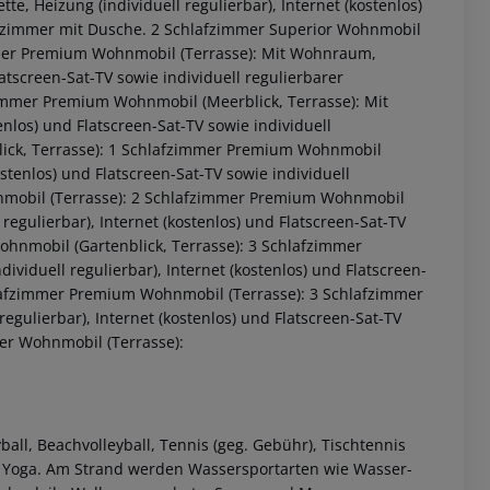
, Heizung (individuell regulierbar), Internet (kostenlos)
adezimmer mit Dusche. 2 Schlafzimmer Superior Wohnmobil
mmer Premium Wohnmobil (Terrasse): Mit Wohnraum,
latscreen-Sat-TV sowie individuell regulierbarer
immer Premium Wohnmobil (Meerblick, Terrasse): Mit
enlos) und Flatscreen-Sat-TV sowie individuell
ick, Terrasse): 1 Schlafzimmer Premium Wohnmobil
kostenlos) und Flatscreen-Sat-TV sowie individuell
nmobil (Terrasse): 2 Schlafzimmer Premium Wohnmobil
regulierbar), Internet (kostenlos) und Flatscreen-Sat-TV
ohnmobil (Gartenblick, Terrasse): 3 Schlafzimmer
 akzeptieren
iduell regulierbar), Internet (kostenlos) und Flatscreen-
chlafzimmer Premium Wohnmobil (Terrasse): 3 Schlafzimmer
egulierbar), Internet (kostenlos) und Flatscreen-Sat-TV
mer Wohnmobil (Terrasse):
all, Beachvolleyball, Tennis (geg. Gebühr), Tischtennis
 und Yoga. Am Strand werden Wassersportarten wie Wasser-