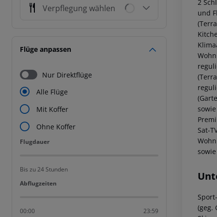
2 Sch
Verpflegung wählen
und F
(Terr
Kitche
Klima
Flüge anpassen
Wohnr
regul
Nur Direktflüge
(Terra
regul
Alle Flüge
(Garte
sowie
Mit Koffer
Premi
Ohne Koffer
Sat-T
Wohnm
Flugdauer
Flugdauer
sowie
Bis zu 24 Stunden
Unt
Abflugzeiten
Abflugzeiten
Sport
(geg.
00:00
23:59