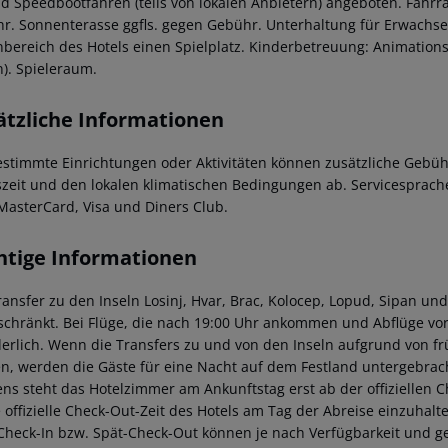
nd Speedbootfahren (teils von lokalen Anbietern) angeboten. Fah
r. Sonnenterasse ggfls. gegen Gebühr. Unterhaltung für Erwachs
bereich des Hotels einen Spielplatz. Kinderbetreuung: Animations
n). Spieleraum.
ätzliche Informationen
estimmte Einrichtungen oder Aktivitäten können zusätzliche Gebüh
szeit und den lokalen klimatischen Bedingungen ab. Servicesprachen
MasterCard, Visa und Diners Club.
htige Informationen
ransfer zu den Inseln Losinj, Hvar, Brac, Kolocep, Lopud, Sipan und
schränkt. Bei Flüge, die nach 19:00 Uhr ankommen und Abflüge vor
derlich. Wenn die Transfers zu und von den Inseln aufgrund von f
n, werden die Gäste für eine Nacht auf dem Festland untergebrach
ns steht das Hotelzimmer am Ankunftstag erst ab der offiziellen C
e offizielle Check-Out-Zeit des Hotels am Tag der Abreise einzuhalt
Check-In bzw. Spät-Check-Out können je nach Verfügbarkeit und g