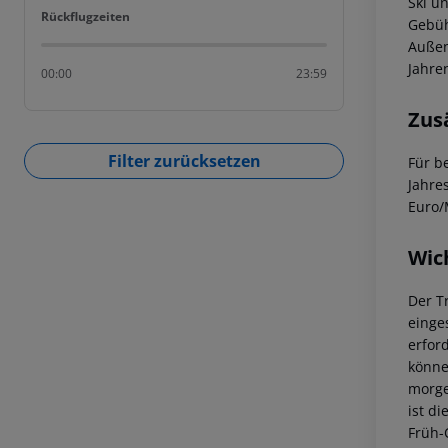
Ski u
Rückflugzeiten
Rückflugzeiten
Gebüh
Außen
Jahre
00:00
23:59
Zus
Filter zurücksetzen
Für b
Jahre
Euro/
Wic
Der T
einge
erfor
könne
morge
ist di
Früh-