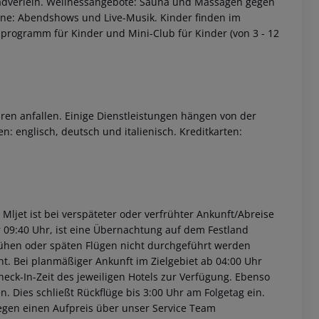
rradverleih. Wellnessangebote: Sauna und Massagen gegen
ene: Abendshows und Live-Musik. Kinder finden im
programm für Kinder und Mini-Club für Kinder (von 3 - 12
ren anfallen. Einige Dienstleistungen hängen von der
: englisch, deutsch und italienisch. Kreditkarten:
 Mljet ist bei verspäteter oder verfrühter Ankunft/Abreise
 09:40 Uhr, ist eine Übernachtung auf dem Festland
rühen oder späten Flügen nicht durchgeführt werden
t. Bei planmäßiger Ankunft im Zielgebiet ab 04:00 Uhr
heck-In-Zeit des jeweiligen Hotels zur Verfügung. Ebenso
en. Dies schließt Rückflüge bis 3:00 Uhr am Folgetag ein.
egen einen Aufpreis über unser Service Team