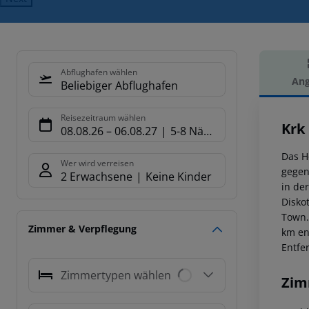
Abflughafen wählen
Ang
Beliebiger Abflughafen
Hot
Reisezeitraum wählen
Krk
08.08.26
–
06.08.27
5-8 Nächte
Das H
Wer wird verreisen
gegen
2 Erwachsene
Keine Kinder
in de
Disko
Town.
Zimmer & Verpflegung
km en
Entfe
Zimmertypen wählen
Zim