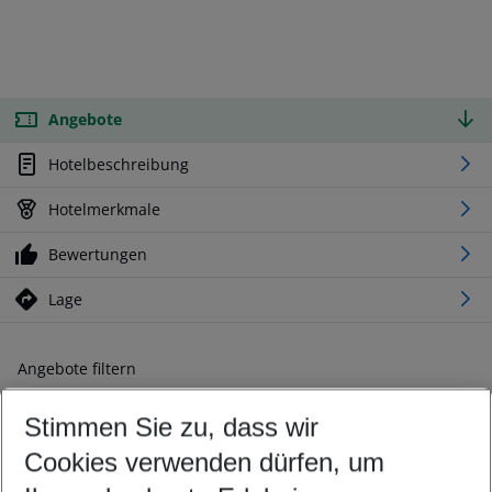
Angebote
Hotelbeschreibung
Hotelmerkmale
Bewertungen
Lage
Angebote filtern
Ändern Sie Ihre Kriterien nach Ihren Wünschen
Stimmen Sie zu, dass wir
Abflughafen wählen
Beliebiger Abflughafen
Cookies verwenden dürfen, um
Reisezeitraum wählen