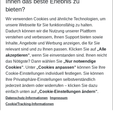
Ihnen das beste Erlebnis zu
11.08.26
–
09.08.27
5-8 Nächte
bieten?
Wer wird verreisen
2 Erwachsene
Keine Kinder
Wir verwenden Cookies und ähnliche Technologien, um
unsere Webseite für Sie funktionsfähig zu halten.
Mehr Filter anzeigen
Dadurch können wir die Nutzung unserer Plattform
verstehen und verbessern, Ihnen Support bieten sowie
Inhalte, Angebote und Werbung anzeigen, die für Sie
relevant sind und zu Ihnen passen. Klicken Sie auf
„Alle
akzeptieren“
, wenn Sie einverstanden sind. Ihnen reicht
das Nötigste? Dann wählen Sie
„Nur notwendige
Footer
Cookies“
. Unter
„Cookies anpassen“
können Sie Ihre
Footer navigation
Cookie-Einstellungen individuell festlegen. Sie können
Über uns
Ihre Privatsphäre-Einstellungen selbstverständlich
AGB
jederzeit ändern oder widerrufen – klicken Sie dazu
Service & Hilfe
Cookie-Einstellungen ändern
einfach unten auf
„Cookie-Einstellungen ändern“
.
Barrierefreies Reisen
Datenschutz-Informationen
Impressum
Cookie-Richtlinie
Folgen Sie uns
Check-in
Cookie/Tracking-Informationen
Datenschutz
FAQ
Impressum