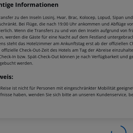
htige Informationen
ransfer zu den Inseln Losinj, Hvar, Brac, Kolocep, Lopud, Sipan und
schränkt. Bei Flüge, die nach 19:00 Uhr ankommen und Abflüge vor
derlich. Wenn die Transfers zu und von den Inseln aufgrund von f
n, werden die Gäste für eine Nacht auf dem Festland untergebrach
ns steht das Hotelzimmer am Ankunftstag erst ab der offiziellen C
e offizielle Check-Out-Zeit des Hotels am Tag der Abreise einzuhalt
Check-In bzw. Spät-Check-Out können je nach Verfügbarkeit und g
gebucht werden.
weis:
 Reise ist nicht für Personen mit eingeschränkter Mobilität geeign
fnisse haben, wenden Sie sich bitte an unseren Kundenservice, be