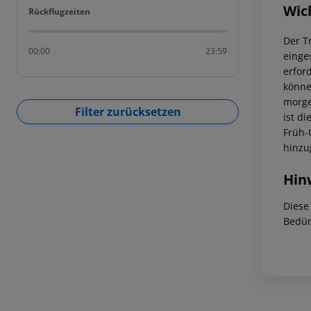
Wic
Rückflugzeiten
Rückflugzeiten
Der T
00:00
23:59
einge
erfor
könne
morge
Filter zurücksetzen
ist di
Früh-
hinzu
Hin
Diese
Bedür