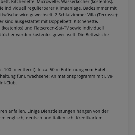
bett, Kitchenette, Microwelle, Wasserkocher (kostenlos),
owie individuell regulierbarer Klimaanlage. Badezimmer mit
twäsche wird gewechselt. 2 Schlafzimmer Villa (Terrasse):
er sind ausgestattet mit Doppelbett, Kitchenette,
e (kostenlos) und Flatscreen-Sat-TV sowie individuell
dtücher werden kostenlos gewechselt. Die Bettwäsche
 akzeptieren
. 100 m entfernt). In ca. 50 m Entfernung vom Hotel
erhaltung für Erwachsene: Animationsprogramm mit Live-
ni-Club.
ren anfallen. Einige Dienstleistungen hängen von der
: englisch, deutsch und italienisch. Kreditkarten: