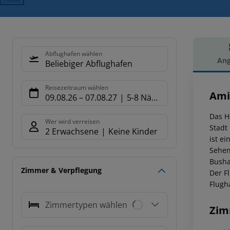
Abflughafen wählen
Ang
Beliebiger Abflughafen
Hot
Reisezeitraum wählen
Ami
09.08.26
–
07.08.27
5-8 Nächte
Das H
Wer wird verreisen
Stadt 
2 Erwachsene
Keine Kinder
ist e
Sehen
Busha
Zimmer & Verpflegung
Der F
Flugh
Zimmertypen wählen
Zim