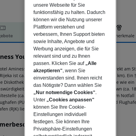
unsere Webseite für Sie
funktionsfähig zu halten. Dadurch
können wir die Nutzung unserer
Plattform verstehen und
verbessern, Ihnen Support bieten
ebote
Hotelbeschreibung
Hotelmerkmale
sowie Inhalte, Angebote und
elbeschreibung
Werbung anzeigen, die für Sie
ness Younique Gaia Green Villas
relevant sind und zu Ihnen
3
passen. Klicken Sie auf
„Alle
otel Aminess Younique Gaia Green Villas befindet sich direkt am S
akzeptieren“
, wenn Sie
Rijeka ist ca. 33 km entfernt (Krk ca. 18 km, Opatija ca. 46 km). E
einverstanden sind. Ihnen reicht
ine Diskothek zu erreichen. Weitere Unterhaltungsangebote wie ein 
das Nötigste? Dann wählen Sie
swürdigkeiten sind vom Hotel aus erreichbar: Krk Old Town (ca. 18 k
„Nur notwendige Cookies“
.
ltestelle (ca. 650 m entfernt). Zur ärztlichen Versorgung im Notfal
Unter
„Cookies anpassen“
lughafen (PUY) ist ca. 140 km entfernt. Zwischen Hotel und Flughafe
können Sie Ihre Cookie-
afen (RJK) liegt in etwa 10 km Entfernung.
Einstellungen individuell
festlegen. Sie können Ihre
merbeschreibung
Privatsphäre-Einstellungen