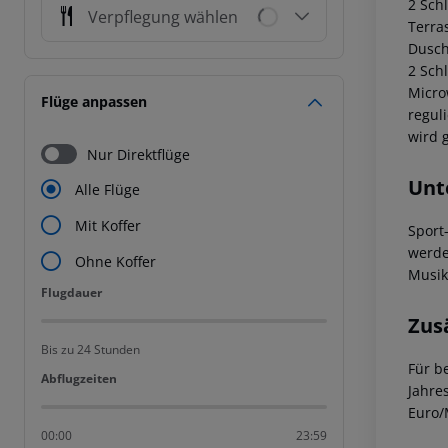
2 Sch
Verpflegung wählen
Terra
Dusch
2 Sch
Microw
Flüge anpassen
regul
wird 
Nur Direktflüge
Unt
Alle Flüge
Mit Koffer
Sport
werde
Ohne Koffer
Musik
Flugdauer
Flugdauer
Zus
Bis zu 24 Stunden
Für b
Abflugzeiten
Abflugzeiten
Jahre
Euro/
00:00
23:59