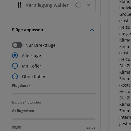
Stand
Verpflegung wählen
indiv
Größe
(kost
Heizu
Flüge anpassen
ausges
Klima
Nur Direktflüge
Zimme
(kost
Alle Flüge
Heizu
Die Z
Mit Koffer
Klima
Ohne Koffer
Zimme
(kost
Flugdauer
Flugdauer
Heizu
Die Z
Bis zu 24 Stunden
Klima
Zimme
Abflugzeiten
Abflugzeiten
Inter
geste
00:00
23:59