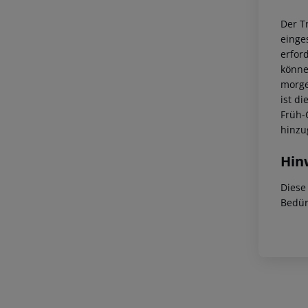
Der T
einge
erfor
könne
morge
ist di
Früh-
hinzu
Hin
Diese
Bedür