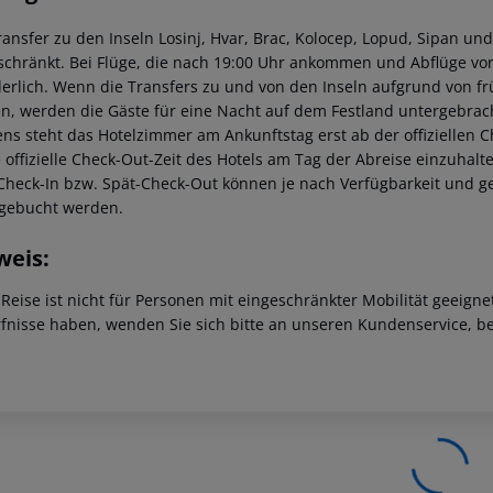
ransfer zu den Inseln Losinj, Hvar, Brac, Kolocep, Lopud, Sipan und
schränkt. Bei Flüge, die nach 19:00 Uhr ankommen und Abflüge vor
derlich. Wenn die Transfers zu und von den Inseln aufgrund von f
n, werden die Gäste für eine Nacht auf dem Festland untergebrach
ns steht das Hotelzimmer am Ankunftstag erst ab der offiziellen C
e offizielle Check-Out-Zeit des Hotels am Tag der Abreise einzuhalt
Check-In bzw. Spät-Check-Out können je nach Verfügbarkeit und g
gebucht werden.
weis:
 Reise ist nicht für Personen mit eingeschränkter Mobilität geeign
fnisse haben, wenden Sie sich bitte an unseren Kundenservice, be