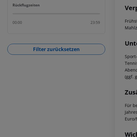
Rückflugzeiten
Rückflugzeiten
Ver
Frühs
00:00
23:59
Mahlz
Unt
Filter zurücksetzen
Sport
Tenni
Abend
(ggf. 
Zus
Für b
Jahre
Euro/
Wic