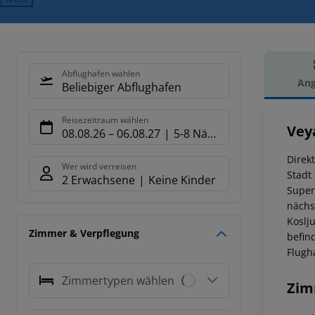
Abflughafen wählen
Ang
Beliebiger Abflughafen
Hot
Reisezeitraum wählen
Vey
08.08.26
–
06.08.27
5-8 Nächte
Direk
Wer wird verreisen
Stadt 
2 Erwachsene
Keine Kinder
Super
nächs
Koslj
Zimmer & Verpflegung
befin
Flugh
Zimmertypen wählen
Zim