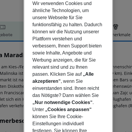
Wir verwenden Cookies und
ähnliche Technologien, um
unsere Webseite für Sie
funktionsfähig zu halten. Dadurch
können wir die Nutzung unserer
ebote
Hotelbeschreibung
Hotelmerkmale
Plattform verstehen und
elbeschreibung
verbessern, Ihnen Support bieten
sowie Inhalte, Angebote und
a Maradiso Hotel by Aminess
3
Werbung anzeigen, die für Sie
t am Kies-/Felsstrand gelegenes Hotel. Am Strand sind Sonnenschi
relevant sind und zu Ihnen
Malinska ist ca. 6 km entfernt (Krk ca. 16 km, Rijeka ca. 29 km). Ei
passen. Klicken Sie auf
„Alle
markt ist nach ca. 300 m zu erreichen. Die nächstgelegenen Bars 
akzeptieren“
, wenn Sie
ten Diskothek gelangt man nach rund 200 m. Folgende Sehenswürdig
einverstanden sind. Ihnen reicht
un Franciscan Monastery, The Croatian National Theatre Ivan Zajc u
das Nötigste? Dann wählen Sie
det sich ein Krankenhaus in etwa 28 km Entfernung. Der Flughafen 
„Nur notwendige Cookies“
.
afen verkehrt (gegen Gebühr) ein Shuttle. Ein weiterer Flughafen (R
Unter
„Cookies anpassen“
können Sie Ihre Cookie-
merbeschreibung
Einstellungen individuell
festlegen. Sie können Ihre