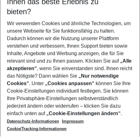
Ihnen das beste Erlebnis zu
11.08.26
–
09.08.27
5-8 Nächte
bieten?
Wer wird verreisen
2 Erwachsene
Keine Kinder
Wir verwenden Cookies und ähnliche Technologien, um
unsere Webseite für Sie funktionsfähig zu halten.
Mehr Filter anzeigen
Dadurch können wir die Nutzung unserer Plattform
verstehen und verbessern, Ihnen Support bieten sowie
Inhalte, Angebote und Werbung anzeigen, die für Sie
relevant sind und zu Ihnen passen. Klicken Sie auf
„Alle
akzeptieren“
, wenn Sie einverstanden sind. Ihnen reicht
das Nötigste? Dann wählen Sie
„Nur notwendige
Footer
Cookies“
. Unter
„Cookies anpassen“
können Sie Ihre
Footer navigation
Cookie-Einstellungen individuell festlegen. Sie können
Über uns
Ihre Privatsphäre-Einstellungen selbstverständlich
AGB
jederzeit ändern oder widerrufen – klicken Sie dazu
Service & Hilfe
Cookie-Einstellungen ändern
einfach unten auf
„Cookie-Einstellungen ändern“
.
Barrierefreies Reisen
Datenschutz-Informationen
Impressum
Cookie-Richtlinie
Folgen Sie uns
Check-in
Cookie/Tracking-Informationen
Datenschutz
FAQ
Impressum