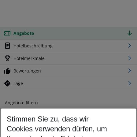
Angebote
Hotelbeschreibung
Hotelmerkmale
Bewertungen
Lage
Angebote filtern
Ändern Sie Ihre Kriterien nach Ihren Wünschen
Stimmen Sie zu, dass wir
Abflughafen wählen
Beliebiger Abflughafen
Cookies verwenden dürfen, um
Reisezeitraum wählen