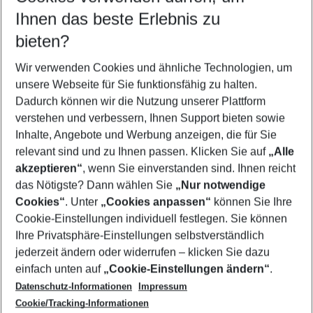
Reisezeitraum wählen
Ihnen das beste Erlebnis zu
08.08.26
–
06.08.27
5-8 Nächte
bieten?
Wer wird verreisen
2 Erwachsene
Keine Kinder
Wir verwenden Cookies und ähnliche Technologien, um
unsere Webseite für Sie funktionsfähig zu halten.
Mehr Filter anzeigen
Dadurch können wir die Nutzung unserer Plattform
verstehen und verbessern, Ihnen Support bieten sowie
Inhalte, Angebote und Werbung anzeigen, die für Sie
relevant sind und zu Ihnen passen. Klicken Sie auf
„Alle
akzeptieren“
, wenn Sie einverstanden sind. Ihnen reicht
das Nötigste? Dann wählen Sie
„Nur notwendige
Footer
Cookies“
. Unter
„Cookies anpassen“
können Sie Ihre
Footer navigation
Cookie-Einstellungen individuell festlegen. Sie können
Über uns
Ihre Privatsphäre-Einstellungen selbstverständlich
AGB
jederzeit ändern oder widerrufen – klicken Sie dazu
Service & Hilfe
Cookie-Einstellungen ändern
einfach unten auf
„Cookie-Einstellungen ändern“
.
Barrierefreies Reisen
Datenschutz-Informationen
Impressum
Cookie-Richtlinie
Folgen Sie uns
Check-in
Cookie/Tracking-Informationen
Datenschutz