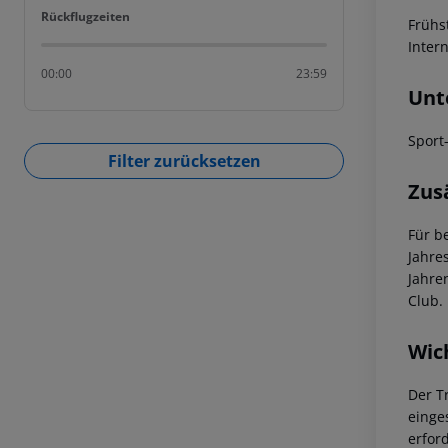
Rückflugzeiten
Rückflugzeiten
Frühs
Inter
00:00
23:59
Unt
Sport
Filter zurücksetzen
Zus
Für b
Jahre
Jahre
Club.
Wic
Der T
einge
erfor