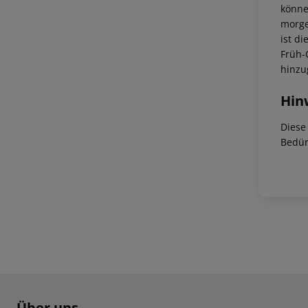
könne
morge
ist di
Früh-
hinzu
Hin
Diese
Bedür
Footer
Über uns