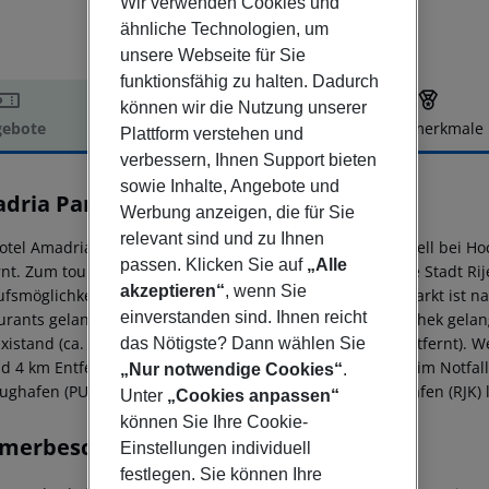
Wir verwenden Cookies und
ähnliche Technologien, um
unsere Webseite für Sie
funktionsfähig zu halten. Dadurch
können wir die Nutzung unserer
ebote
Hotelbeschreibung
Hotelmerkmale
Plattform verstehen und
elbeschreibung
verbessern, Ihnen Support bieten
sowie Inhalte, Angebote und
dria Park Hotel Agava
Werbung anzeigen, die für Sie
4
relevant sind und zu Ihnen
otel Amadria Park Hotel Agava (Adults only), beliebt speziell bei Ho
passen. Klicken Sie auf
„Alle
nt. Zum touristischen Zentrum sind es nur ca. 100 m. Die Stadt Rije
akzeptieren“
, wenn Sie
ufsmöglichkeiten liegen ca. 800 m vom Hotel, ein Supermarkt ist n
einverstanden sind. Ihnen reicht
urants gelangt man nach rund 50 m. Zur nächsten Diskothek gelan
axistand (ca. 200 m) und eine Bushaltestelle (ca. 800 m entfernt). 
das Nötigste? Dann wählen Sie
nd 4 km Entfernung erreichen. Zur ärztlichen Versorgung im Notfal
„Nur notwendige Cookies“
.
ughafen (PUY) ist ca. 100 km entfernt. Ein weiterer Flughafen (RJK)
Unter
„Cookies anpassen“
können Sie Ihre Cookie-
merbeschreibung
Einstellungen individuell
festlegen. Sie können Ihre