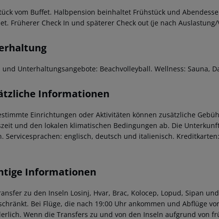
tück vom Buffet. Halbpension beinhaltet Frühstück und Abendessen
net. Früherer Check In und späterer Check out (je nach Auslastung/
erhaltung
- und Unterhaltungsangebote: Beachvolleyball. Wellness: Sauna
ätzliche Informationen
estimmte Einrichtungen oder Aktivitäten können zusätzliche Gebüh
szeit und den lokalen klimatischen Bedingungen ab. Die Unterkunft
n. Servicesprachen: englisch, deutsch und italienisch. Kreditkarte
htige Informationen
ransfer zu den Inseln Losinj, Hvar, Brac, Kolocep, Lopud, Sipan und
schränkt. Bei Flüge, die nach 19:00 Uhr ankommen und Abflüge vor
derlich. Wenn die Transfers zu und von den Inseln aufgrund von f