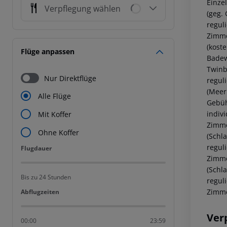
Einze
Verpflegung wählen
(geg. 
regul
Zimme
(kost
Flüge anpassen
Badew
Twinbe
Nur Direktflüge
regul
(Meer
Alle Flüge
Gebüh
indiv
Mit Koffer
Zimme
Ohne Koffer
(Schla
regul
Flugdauer
Flugdauer
Zimme
(Schla
Bis zu 24 Stunden
regul
Zimme
Abflugzeiten
Abflugzeiten
Ver
00:00
23:59