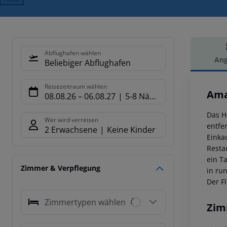
Abflughafen wählen
Ang
Beliebiger Abflughafen
Hot
Reisezeitraum wählen
Ama
08.08.26
–
06.08.27
5-8 Nächte
Das H
Wer wird verreisen
entfer
2 Erwachsene
Keine Kinder
Einka
Resta
ein T
Zimmer & Verpflegung
in ru
Der Fl
Zimmertypen wählen
Zim