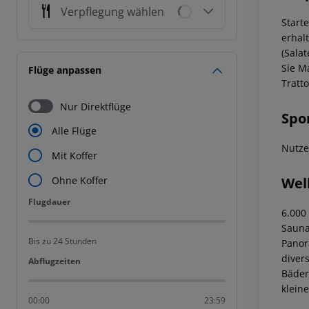
Verpflegung wählen
Start
erhal
(Salat
Sie Ma
Flüge anpassen
Tratt
Nur Direktflüge
Spo
Alle Flüge
Nutze
Mit Koffer
Wel
Ohne Koffer
Flugdauer
Flugdauer
6.000
Sauna
Bis zu 24 Stunden
Panor
diver
Abflugzeiten
Abflugzeiten
Bäder
klein
00:00
23:59