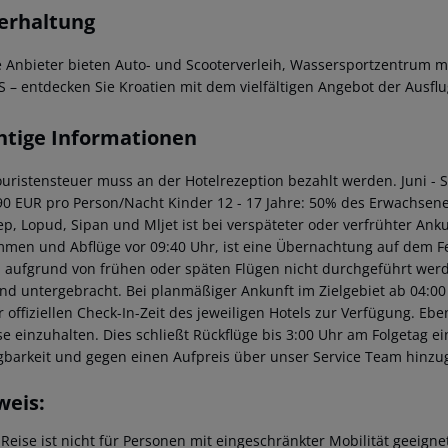
erhaltung
e Anbieter bieten Auto- und Scooterverleih, Wassersportzentrum mit
 – entdecken Sie Kroatien mit dem vielfältigen Angebot der Ausflu
htige Informationen
ouristensteuer muss an der Hotelrezeption bezahlt werden. Juni - 
,90 EUR pro Person/Nacht Kinder 12 - 17 Jahre: 50% des Erwachseneb
ep, Lopud, Sipan und Mljet ist bei verspäteter oder verfrühter Ank
men und Abflüge vor 09:40 Uhr, ist eine Übernachtung auf dem Fe
n aufgrund von frühen oder späten Flügen nicht durchgeführt wer
and untergebracht. Bei planmäßiger Ankunft im Zielgebiet ab 04:0
 offiziellen Check-In-Zeit des jeweiligen Hotels zur Verfügung. Ebe
se einzuhalten. Dies schließt Rückflüge bis 3:00 Uhr am Folgetag 
gbarkeit und gegen einen Aufpreis über unser Service Team hinz
weis:
 Reise ist nicht für Personen mit eingeschränkter Mobilität geeign