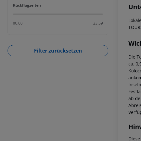
Rückflugzeiten
Unt
Rückflugzeiten
Lokal
00:00
23:59
TOURS
Wic
Filter zurücksetzen
Die T
ca. 0
Koloc
ankom
Insel
Festl
ab der
Abrei
Verfü
Hin
Diese