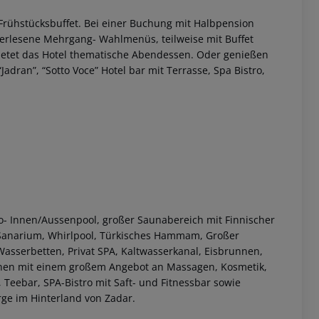
Frühstücksbuffet.
Bei einer Buchung mit Halbpension
erlesene Mehrgang- Wahlmenüs, teilweise mit Buffet
bietet das Hotel thematische Abendessen.
Oder genießen
adran”, “Sotto Voce” Hotel bar mit Terrasse, Spa Bistro,
 akzeptieren
o- Innen/Aussenpool, großer Saunabereich mit Finnischer
Sanarium, Whirlpool, Türkisches Hammam, Großer
serbetten, Privat SPA, Kaltwasserkanal, Eisbrunnen,
nen mit einem großem Angebot an Massagen, Kosmetik,
eebar, SPA-Bistro mit Saft- und Fitnessbar sowie
ge im Hinterland von Zadar.