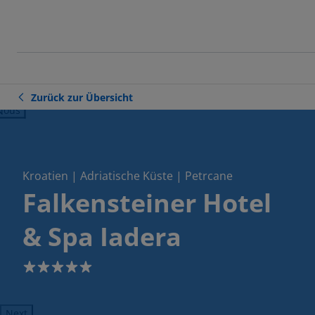
Zurück zur Übersicht
ious
Kroatien | Adriatische Küste | Petrcane
Falkensteiner Hotel
& Spa Iadera
5
Next