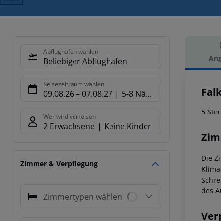
Abflughafen wählen
Ang
Beliebiger Abflughafen
Hot
Reisezeitraum wählen
Fal
09.08.26
–
07.08.27
5-8 Nächte
5 Ste
Wer wird verreisen
2 Erwachsene
Keine Kinder
Zim
Die Z
Zimmer & Verpflegung
Klima
Schre
des A
Zimmertypen wählen
Ver