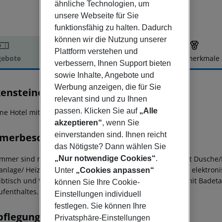
ähnliche Technologien, um
unsere Webseite für Sie
funktionsfähig zu halten. Dadurch
können wir die Nutzung unserer
Plattform verstehen und
ebote
Hotelbeschreibung
Hotelmerkmale
verbessern, Ihnen Support bieten
elbeschreibung
sowie Inhalte, Angebote und
Werbung anzeigen, die für Sie
kensteiner Hotel & Spa Iadera
relevant sind und zu Ihnen
5
passen. Klicken Sie auf
„Alle
rne Hotel mit Meerblick!
akzeptieren“
, wenn Sie
einverstanden sind. Ihnen reicht
merbeschreibung
das Nötigste? Dann wählen Sie
„Nur notwendige Cookies“
.
immer sind mit Doppelbett, großzügigem Badezimmer mit Dusche/Ba
anlage/ Heizung, Flatscreens mit interaktivem TV (Sat-TV), elektron
Unter
„Cookies anpassen“
ibtisch und WLAN ausgestattet.
Bademantel im Zimmer mit Badetas
können Sie Ihre Cookie-
ufenthaltes.
Einstellungen individuell
festlegen. Sie können Ihre
pflegung
Privatsphäre-Einstellungen