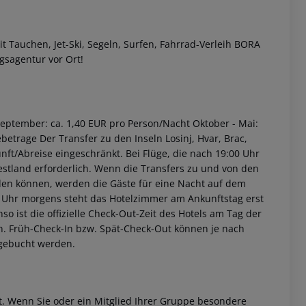
 Tauchen, Jet-Ski, Segeln, Surfen, Fahrrad-Verleih
BORA
gsagentur vor Ort!
September: ca. 1,40 EUR pro Person/Nacht Oktober - Mai:
etrage Der Transfer zu den Inseln Losinj, Hvar, Brac,
unft/Abreise eingeschränkt. Bei Flüge, die nach 19:00 Uhr
stland erforderlich. Wenn die Transfers zu und von den
den können, werden die Gäste für eine Nacht auf dem
0 Uhr morgens steht das Hotelzimmer am Ankunftstag erst
nso ist die offizielle Check-Out-Zeit des Hotels am Tag der
ein. Früh-Check-In bzw. Spät-Check-Out können je nach
ugebucht werden.
et. Wenn Sie oder ein Mitglied Ihrer Gruppe besondere