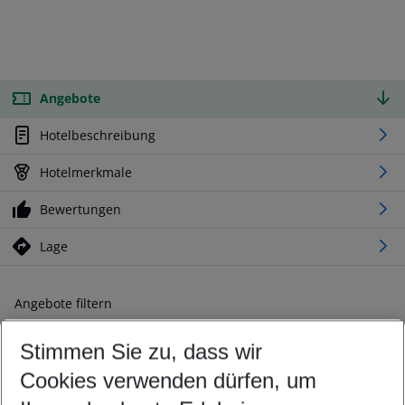
Angebote
Hotelbeschreibung
Hotelmerkmale
Bewertungen
Lage
Angebote filtern
Ändern Sie Ihre Kriterien nach Ihren Wünschen
Stimmen Sie zu, dass wir
Abflughafen wählen
Beliebiger Abflughafen
Cookies verwenden dürfen, um
Reisezeitraum wählen