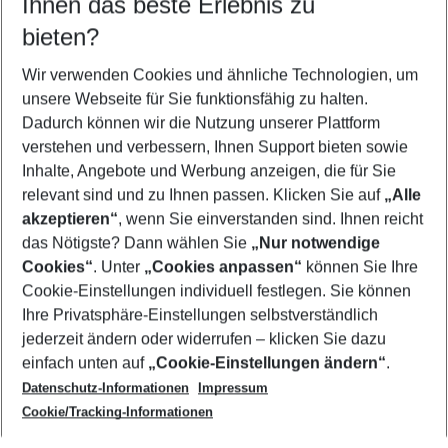
Ihnen das beste Erlebnis zu
10.08.26
–
08.08.27
5-8 Nächte
bieten?
Wer wird verreisen
2 Erwachsene
Keine Kinder
Wir verwenden Cookies und ähnliche Technologien, um
unsere Webseite für Sie funktionsfähig zu halten.
Mehr Filter anzeigen
Dadurch können wir die Nutzung unserer Plattform
verstehen und verbessern, Ihnen Support bieten sowie
Inhalte, Angebote und Werbung anzeigen, die für Sie
relevant sind und zu Ihnen passen. Klicken Sie auf
„Alle
akzeptieren“
, wenn Sie einverstanden sind. Ihnen reicht
das Nötigste? Dann wählen Sie
„Nur notwendige
Footer
Cookies“
. Unter
„Cookies anpassen“
können Sie Ihre
Footer navigation
Cookie-Einstellungen individuell festlegen. Sie können
Über uns
Ihre Privatsphäre-Einstellungen selbstverständlich
AGB
jederzeit ändern oder widerrufen – klicken Sie dazu
Service & Hilfe
Cookie-Einstellungen ändern
einfach unten auf
„Cookie-Einstellungen ändern“
.
Barrierefreies Reisen
Datenschutz-Informationen
Impressum
Cookie-Richtlinie
Folgen Sie uns
Check-in
Cookie/Tracking-Informationen
Datenschutz
FAQ
Impressum