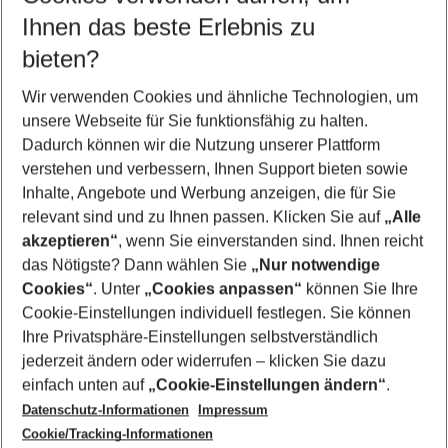
Reisezeitraum wählen
Ihnen das beste Erlebnis zu
10.08.26
–
08.08.27
5-8 Nächte
bieten?
Wer wird verreisen
2 Erwachsene
Keine Kinder
Wir verwenden Cookies und ähnliche Technologien, um
unsere Webseite für Sie funktionsfähig zu halten.
Mehr Filter anzeigen
Dadurch können wir die Nutzung unserer Plattform
verstehen und verbessern, Ihnen Support bieten sowie
Inhalte, Angebote und Werbung anzeigen, die für Sie
relevant sind und zu Ihnen passen. Klicken Sie auf
„Alle
akzeptieren“
, wenn Sie einverstanden sind. Ihnen reicht
das Nötigste? Dann wählen Sie
„Nur notwendige
Footer
Cookies“
. Unter
„Cookies anpassen“
können Sie Ihre
Footer navigation
Cookie-Einstellungen individuell festlegen. Sie können
Über uns
Ihre Privatsphäre-Einstellungen selbstverständlich
AGB
jederzeit ändern oder widerrufen – klicken Sie dazu
Service & Hilfe
Cookie-Einstellungen ändern
einfach unten auf
„Cookie-Einstellungen ändern“
.
Barrierefreies Reisen
Datenschutz-Informationen
Impressum
Cookie-Richtlinie
Folgen Sie uns
Check-in
Cookie/Tracking-Informationen
Datenschutz