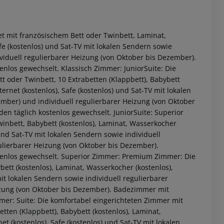
t mit französischem Bett oder Twinbett, Laminat,
afe (kostenlos) und Sat-TV mit lokalen Sendern sowie
ividuell regulierbarer Heizung (von Oktober bis Dezember).
nlos gewechselt. Klassisch Zimmer: JuniorSuite: Die
t oder Twinbett, 10 Extrabetten (Klappbett), Babybett
ernet (kostenlos), Safe (kostenlos) und Sat-TV mit lokalen
ember) und individuell regulierbarer Heizung (von Oktober
n täglich kostenlos gewechselt. JuniorSuite: Superior
inbett, Babybett (kostenlos), Laminat, Wasserkocher
 akzeptieren
 und Sat-TV mit lokalen Sendern sowie individuell
gulierbarer Heizung (von Oktober bis Dezember).
tenlos gewechselt. Superior Zimmer: Premium Zimmer: Die
ett (kostenlos), Laminat, Wasserkocher (kostenlos),
mit lokalen Sendern sowie individuell regulierbarer
eizung (von Oktober bis Dezember). Badezimmer mit
er: Suite: Die komfortabel eingerichteten Zimmer mit
tten (Klappbett), Babybett (kostenlos), Laminat,
et (kostenlos), Safe (kostenlos) und Sat-TV mit lokalen