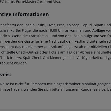
 EC-Karte, Euro/MasterCard und Visa.
htige Informationen
ransfer zu den Inseln Losinj, Hvar, Brac, Kolocep, Lopud, Sipan und
schränkt. Bei Flüge, die nach 19:00 Uhr ankommen und Abflüge vor
derlich. Wenn die Transfers zu und von den Inseln aufgrund von f
n, werden die Gäste für eine Nacht auf dem Festland untergebrach
ns steht das Hotelzimmer am Ankunftstag erst ab der offiziellen C
e offizielle Check-Out-Zeit des Hotels am Tag der Abreise einzuhalt
Check-In bzw. Spät-Check-Out können je nach Verfügbarkeit und g
gebucht werden.
weis:
 Reise ist nicht für Personen mit eingeschränkter Mobilität geeign
fnisse haben, wenden Sie sich bitte an unseren Kundenservice, be