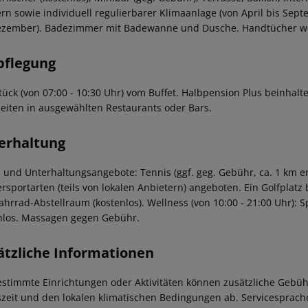
rn sowie individuell regulierbarer Klimaanlage (von April bis Sept
ezember). Badezimmer mit Badewanne und Dusche. Handtücher werde
pflegung
tück (von 07:00 - 10:30 Uhr) vom Buffet. Halbpension Plus beinha
eiten in ausgewählten Restaurants oder Bars.
erhaltung
- und Unterhaltungsangebote: Tennis (ggf. geg. Gebühr, ca. 1 km e
rsportarten (teils von lokalen Anbietern) angeboten. Ein Golfplatz 
ahrrad-Abstellraum (kostenlos). Wellness (von 10:00 - 21:00 Uhr):
nlos. Massagen gegen Gebühr.
ätzliche Informationen
estimmte Einrichtungen oder Aktivitäten können zusätzliche Gebüh
szeit und den lokalen klimatischen Bedingungen ab. Servicesprachen