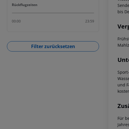
Rückflugzeiten
Rückflugzeiten
Sende
bis D
00:00
23:59
Ver
Frühs
Mahlz
Filter zurücksetzen
Unt
Sport
Wasse
und F
koste
Zus
Für b
Jahre