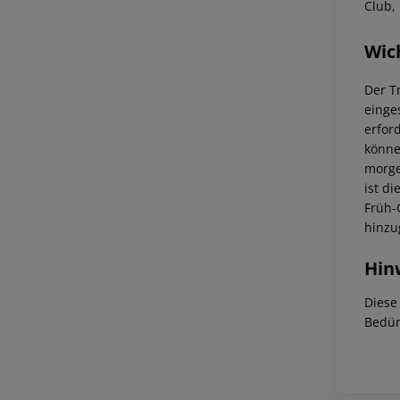
Club,
Wic
Der T
einge
erfor
könne
morge
ist di
Früh-
hinzu
Hin
Diese
Bedür