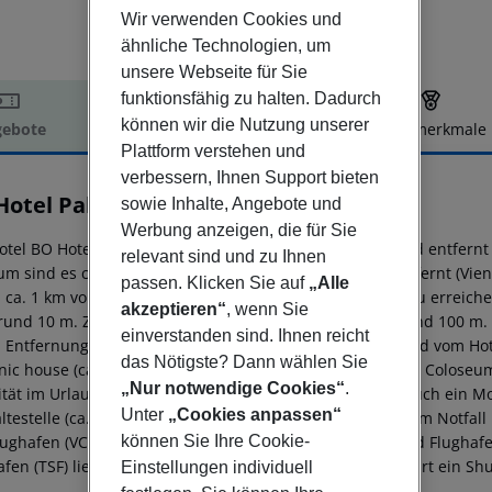
Wir verwenden Cookies und
ähnliche Technologien, um
unsere Webseite für Sie
funktionsfähig zu halten. Dadurch
können wir die Nutzung unserer
ebote
Hotelbeschreibung
Hotelmerkmale
Plattform verstehen und
elbeschreibung
verbessern, Ihnen Support bieten
Hotel Palazzo
sowie Inhalte, Angebote und
4
Werbung anzeigen, die für Sie
otel BO Hotel Palazzo liegt ca. 500 m vom Kies-/Felsstrand entfern
relevant sind und zu Ihnen
um sind es ca. 500 m. Die Stadt Milano ist ca. 500 km entfernt (Vi
passen. Klicken Sie auf
„Alle
n ca. 1 km vom Hotel, ein Supermarkt ist nach ca. 500 m zu erreic
akzeptieren“
, wenn Sie
rund 10 m. Zur nächsten Diskothek gelangt man nach rund 100 m. 
einverstanden sind. Ihnen reicht
 Entfernung zu finden. Folgende Sehenswürdigkeiten sind vom Hotel
das Nötigste? Dann wählen Sie
ic house (ca. 150 m), Cave of Baredine (ca. 6 km), Roman Coloseum P
„Nur notwendige Cookies“
.
ität im Urlaub sorgen neben einem Mietwagen-Verleih auch ein Mot
Unter
„Cookies anpassen“
ltestelle (ca. 500 m entfernt). Zur ärztlichen Versorgung im Notfal
lughafen (VCE) ist ca. 230 km entfernt. Zwischen Hotel und Flughafe
können Sie Ihre Cookie-
afen (TSF) liegt in etwa 235 km Entfernung. Zudem verkehrt ein Shu
Einstellungen individuell