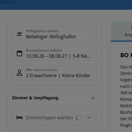
Abflughafen wählen
Ang
Beliebiger Abflughafen
Hot
Reisezeitraum wählen
BO 
10.08.26
–
08.08.27
5-8 Nächte
Das H
Wer wird verreisen
Zentr
2 Erwachsene
Keine Kinder
liege
nach 
300 m
Zimmer & Verpflegung
Roman
Mobil
Busha
Zimmertypen wählen
Der F
Flugh