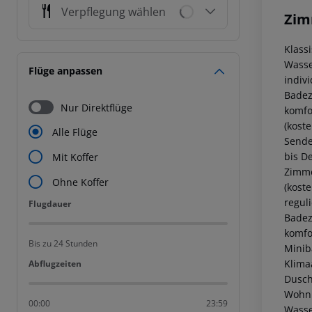
Verpflegung wählen
Zim
Klass
Wasse
Flüge anpassen
indiv
Badez
Nur Direktflüge
komfo
(koste
Alle Flüge
Sende
bis D
Mit Koffer
Zimme
Ohne Koffer
(koste
regul
Flugdauer
Flugdauer
Badez
komfo
Bis zu 24 Stunden
Miniba
Klima
Abflugzeiten
Abflugzeiten
Dusch
Wohnr
00:00
23:59
Wasser