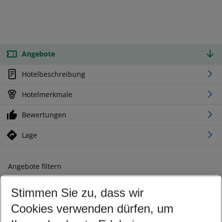
Angebote
Hotelbeschreibung
Hotelmerkmale
Bewertungen
Lage
Angebote filtern
Ändern Sie Ihre Kriterien nach Ihren Wünschen
Stimmen Sie zu, dass wir
Abflughafen wählen
Beliebiger Abflughafen
Cookies verwenden dürfen, um
Reisezeitraum wählen