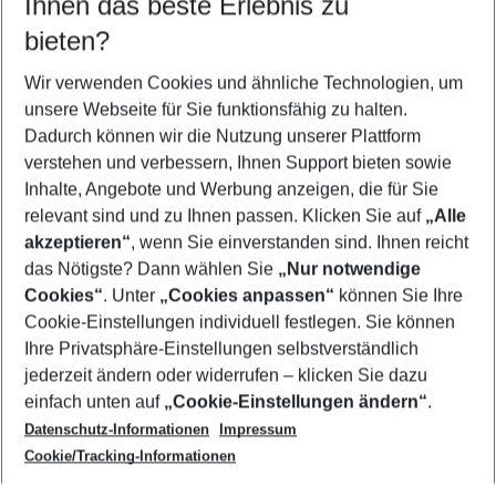
Ihnen das beste Erlebnis zu
08.08.26
–
06.08.27
5-8 Nächte
bieten?
Wer wird verreisen
2 Erwachsene
Keine Kinder
Wir verwenden Cookies und ähnliche Technologien, um
unsere Webseite für Sie funktionsfähig zu halten.
Mehr Filter anzeigen
Dadurch können wir die Nutzung unserer Plattform
verstehen und verbessern, Ihnen Support bieten sowie
Inhalte, Angebote und Werbung anzeigen, die für Sie
relevant sind und zu Ihnen passen. Klicken Sie auf
„Alle
akzeptieren“
, wenn Sie einverstanden sind. Ihnen reicht
das Nötigste? Dann wählen Sie
„Nur notwendige
Footer
Cookies“
. Unter
„Cookies anpassen“
können Sie Ihre
Footer navigation
Cookie-Einstellungen individuell festlegen. Sie können
Über uns
Ihre Privatsphäre-Einstellungen selbstverständlich
AGB
jederzeit ändern oder widerrufen – klicken Sie dazu
Service & Hilfe
Cookie-Einstellungen ändern
einfach unten auf
„Cookie-Einstellungen ändern“
.
Barrierefreies Reisen
Datenschutz-Informationen
Impressum
Cookie-Richtlinie
Folgen Sie uns
Check-in
Cookie/Tracking-Informationen
Datenschutz
FAQ
Impressum