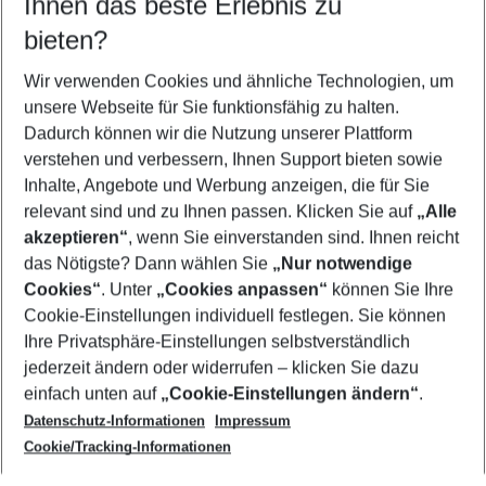
Ihnen das beste Erlebnis zu
10.08.26
–
08.08.27
5-8 Nächte
bieten?
Wer wird verreisen
2 Erwachsene
Keine Kinder
Wir verwenden Cookies und ähnliche Technologien, um
unsere Webseite für Sie funktionsfähig zu halten.
Mehr Filter anzeigen
Dadurch können wir die Nutzung unserer Plattform
verstehen und verbessern, Ihnen Support bieten sowie
Inhalte, Angebote und Werbung anzeigen, die für Sie
relevant sind und zu Ihnen passen. Klicken Sie auf
„Alle
akzeptieren“
, wenn Sie einverstanden sind. Ihnen reicht
das Nötigste? Dann wählen Sie
„Nur notwendige
Footer
Cookies“
. Unter
„Cookies anpassen“
können Sie Ihre
Footer navigation
Cookie-Einstellungen individuell festlegen. Sie können
Über uns
Ihre Privatsphäre-Einstellungen selbstverständlich
AGB
jederzeit ändern oder widerrufen – klicken Sie dazu
Service & Hilfe
Cookie-Einstellungen ändern
einfach unten auf
„Cookie-Einstellungen ändern“
.
Barrierefreies Reisen
Datenschutz-Informationen
Impressum
Cookie-Richtlinie
Folgen Sie uns
Check-in
Cookie/Tracking-Informationen
Datenschutz
FAQ
Impressum