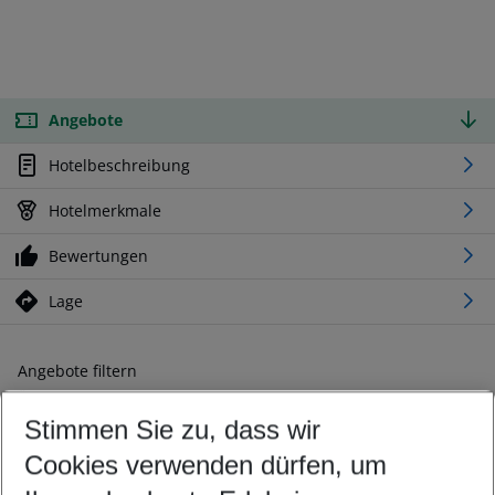
Angebote
Hotelbeschreibung
Hotelmerkmale
Bewertungen
Lage
Angebote filtern
Ändern Sie Ihre Kriterien nach Ihren Wünschen
Stimmen Sie zu, dass wir
Abflughafen wählen
Beliebiger Abflughafen
Cookies verwenden dürfen, um
Reisezeitraum wählen