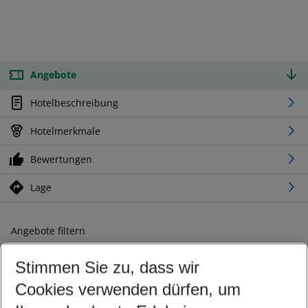
Angebote
Hotelbeschreibung
Hotelmerkmale
Bewertungen
Lage
Angebote filtern
Ändern Sie Ihre Kriterien nach Ihren Wünschen
Stimmen Sie zu, dass wir
Abflughafen wählen
Beliebiger Abflughafen
Cookies verwenden dürfen, um
Reisezeitraum wählen