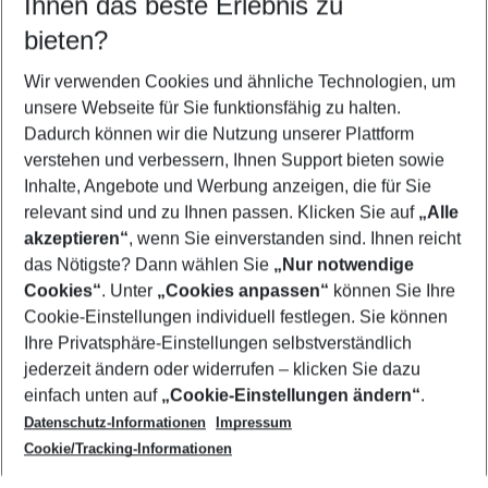
Ihnen das beste Erlebnis zu
12.08.26
–
10.08.27
5-8 Nächte
bieten?
Wer wird verreisen
2 Erwachsene
Keine Kinder
Wir verwenden Cookies und ähnliche Technologien, um
unsere Webseite für Sie funktionsfähig zu halten.
Mehr Filter anzeigen
Dadurch können wir die Nutzung unserer Plattform
verstehen und verbessern, Ihnen Support bieten sowie
Inhalte, Angebote und Werbung anzeigen, die für Sie
relevant sind und zu Ihnen passen. Klicken Sie auf
„Alle
akzeptieren“
, wenn Sie einverstanden sind. Ihnen reicht
das Nötigste? Dann wählen Sie
„Nur notwendige
Footer
Cookies“
. Unter
„Cookies anpassen“
können Sie Ihre
Footer navigation
Cookie-Einstellungen individuell festlegen. Sie können
Über uns
Ihre Privatsphäre-Einstellungen selbstverständlich
AGB
jederzeit ändern oder widerrufen – klicken Sie dazu
Service & Hilfe
Cookie-Einstellungen ändern
einfach unten auf
„Cookie-Einstellungen ändern“
.
Barrierefreies Reisen
Datenschutz-Informationen
Impressum
Cookie-Richtlinie
Folgen Sie uns
Check-in
Cookie/Tracking-Informationen
Datenschutz
FAQ
Impressum