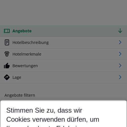
Angebote
Hotelbeschreibung
Hotelmerkmale
Bewertungen
Lage
Angebote filtern
Ändern Sie Ihre Kriterien nach Ihren Wünschen
Stimmen Sie zu, dass wir
Abflughafen wählen
Beliebiger Abflughafen
Cookies verwenden dürfen, um
Reisezeitraum wählen