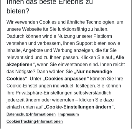
Ihnen das beste Erlebnis zu
10.08.26
–
08.08.27
5-8 Nächte
bieten?
Wer wird verreisen
2 Erwachsene
Keine Kinder
Wir verwenden Cookies und ähnliche Technologien, um
unsere Webseite für Sie funktionsfähig zu halten.
Mehr Filter anzeigen
Dadurch können wir die Nutzung unserer Plattform
verstehen und verbessern, Ihnen Support bieten sowie
Inhalte, Angebote und Werbung anzeigen, die für Sie
relevant sind und zu Ihnen passen. Klicken Sie auf
„Alle
akzeptieren“
, wenn Sie einverstanden sind. Ihnen reicht
das Nötigste? Dann wählen Sie
„Nur notwendige
Footer
Cookies“
. Unter
„Cookies anpassen“
können Sie Ihre
Footer navigation
Cookie-Einstellungen individuell festlegen. Sie können
Über uns
Ihre Privatsphäre-Einstellungen selbstverständlich
AGB
jederzeit ändern oder widerrufen – klicken Sie dazu
Service & Hilfe
Cookie-Einstellungen ändern
einfach unten auf
„Cookie-Einstellungen ändern“
.
Barrierefreies Reisen
Datenschutz-Informationen
Impressum
Cookie-Richtlinie
Folgen Sie uns
Check-in
Cookie/Tracking-Informationen
Datenschutz
FAQ
Impressum