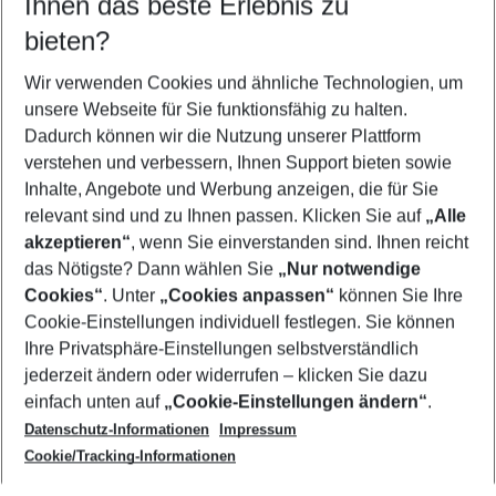
Ihnen das beste Erlebnis zu
09.08.26
–
07.08.27
5-8 Nächte
bieten?
Wer wird verreisen
2 Erwachsene
Keine Kinder
Wir verwenden Cookies und ähnliche Technologien, um
unsere Webseite für Sie funktionsfähig zu halten.
Mehr Filter anzeigen
Dadurch können wir die Nutzung unserer Plattform
verstehen und verbessern, Ihnen Support bieten sowie
Inhalte, Angebote und Werbung anzeigen, die für Sie
relevant sind und zu Ihnen passen. Klicken Sie auf
„Alle
akzeptieren“
, wenn Sie einverstanden sind. Ihnen reicht
das Nötigste? Dann wählen Sie
„Nur notwendige
Footer
Cookies“
. Unter
„Cookies anpassen“
können Sie Ihre
Footer navigation
Cookie-Einstellungen individuell festlegen. Sie können
Über uns
Ihre Privatsphäre-Einstellungen selbstverständlich
AGB
jederzeit ändern oder widerrufen – klicken Sie dazu
Service & Hilfe
Cookie-Einstellungen ändern
einfach unten auf
„Cookie-Einstellungen ändern“
.
Barrierefreies Reisen
Datenschutz-Informationen
Impressum
Cookie-Richtlinie
Folgen Sie uns
Check-in
Cookie/Tracking-Informationen
Datenschutz
FAQ
Impressum