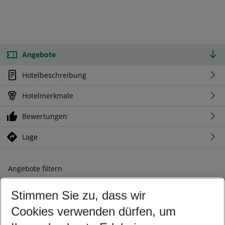
Angebote
Hotelbeschreibung
Hotelmerkmale
Bewertungen
Lage
Angebote filtern
Ändern Sie Ihre Kriterien nach Ihren Wünschen
Stimmen Sie zu, dass wir
Abflughafen wählen
Beliebiger Abflughafen
Cookies verwenden dürfen, um
Reisezeitraum wählen