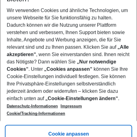
Wer wird verreisen
2 Erwachsene
Keine Kinder
Wir verwenden Cookies und ähnliche Technologien, um
unsere Webseite für Sie funktionsfähig zu halten.
Mehr Filter anzeigen
Dadurch können wir die Nutzung unserer Plattform
verstehen und verbessern, Ihnen Support bieten sowie
Inhalte, Angebote und Werbung anzeigen, die für Sie
relevant sind und zu Ihnen passen. Klicken Sie auf
„Alle
akzeptieren“
, wenn Sie einverstanden sind. Ihnen reicht
das Nötigste? Dann wählen Sie
„Nur notwendige
Footer
Cookies“
. Unter
„Cookies anpassen“
können Sie Ihre
Footer navigation
Cookie-Einstellungen individuell festlegen. Sie können
Über uns
Ihre Privatsphäre-Einstellungen selbstverständlich
AGB
jederzeit ändern oder widerrufen – klicken Sie dazu
Service & Hilfe
Cookie-Einstellungen ändern
einfach unten auf
„Cookie-Einstellungen ändern“
.
Barrierefreies Reisen
Datenschutz-Informationen
Impressum
Cookie-Richtlinie
Folgen Sie uns
Check-in
Cookie/Tracking-Informationen
Datenschutz
FAQ
Impressum
Flugbeschränkungen
Hilfe & Kontakt
Cookie anpassen