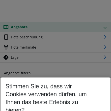
Angebote
Hotelbeschreibung
Hotelmerkmale
Lage
Angebote filtern
Ändern Sie Ihre Kriterien nach Ihren Wünschen
Stimmen Sie zu, dass wir
Abflughafen wählen
Beliebiger Abflughafen
Cookies verwenden dürfen, um
Reisezeitraum wählen
Ihnen das beste Erlebnis zu
10.08.26
–
08.08.27
5-8 Nächte
bieten?