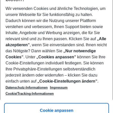
Wer wird verreisen
2 Erwachsene
Keine Kinder
Wir verwenden Cookies und ähnliche Technologien, um
unsere Webseite für Sie funktionsfähig zu halten.
Mehr Filter anzeigen
Dadurch können wir die Nutzung unserer Plattform
verstehen und verbessern, Ihnen Support bieten sowie
Inhalte, Angebote und Werbung anzeigen, die für Sie
relevant sind und zu Ihnen passen. Klicken Sie auf
„Alle
akzeptieren“
, wenn Sie einverstanden sind. Ihnen reicht
das Nötigste? Dann wählen Sie
„Nur notwendige
Footer
Cookies“
. Unter
„Cookies anpassen“
können Sie Ihre
Footer navigation
Cookie-Einstellungen individuell festlegen. Sie können
Über uns
Ihre Privatsphäre-Einstellungen selbstverständlich
AGB
jederzeit ändern oder widerrufen – klicken Sie dazu
Service & Hilfe
Cookie-Einstellungen ändern
einfach unten auf
„Cookie-Einstellungen ändern“
.
Barrierefreies Reisen
Datenschutz-Informationen
Impressum
Cookie-Richtlinie
Folgen Sie uns
Check-in
Cookie/Tracking-Informationen
Datenschutz
FAQ
Impressum
Flugbeschränkungen
Hilfe & Kontakt
Cookie anpassen