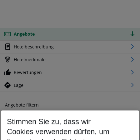
Angebote
Hotelbeschreibung
Hotelmerkmale
Bewertungen
Lage
Angebote filtern
Ändern Sie Ihre Kriterien nach Ihren Wünschen
Stimmen Sie zu, dass wir
Abflughafen wählen
Beliebiger Abflughafen
Cookies verwenden dürfen, um
Reisezeitraum wählen