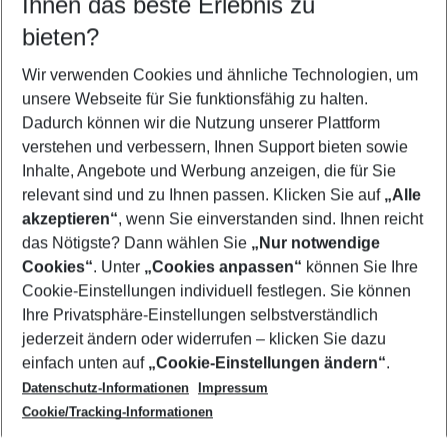
Ihnen das beste Erlebnis zu
10.08.26
–
08.08.27
5-8 Nächte
bieten?
Wer wird verreisen
2 Erwachsene
Keine Kinder
Wir verwenden Cookies und ähnliche Technologien, um
unsere Webseite für Sie funktionsfähig zu halten.
Mehr Filter anzeigen
Dadurch können wir die Nutzung unserer Plattform
verstehen und verbessern, Ihnen Support bieten sowie
Inhalte, Angebote und Werbung anzeigen, die für Sie
relevant sind und zu Ihnen passen. Klicken Sie auf
„Alle
akzeptieren“
, wenn Sie einverstanden sind. Ihnen reicht
das Nötigste? Dann wählen Sie
„Nur notwendige
Footer
Cookies“
. Unter
„Cookies anpassen“
können Sie Ihre
Footer navigation
Cookie-Einstellungen individuell festlegen. Sie können
Über uns
Ihre Privatsphäre-Einstellungen selbstverständlich
AGB
jederzeit ändern oder widerrufen – klicken Sie dazu
Service & Hilfe
Cookie-Einstellungen ändern
einfach unten auf
„Cookie-Einstellungen ändern“
.
Barrierefreies Reisen
Datenschutz-Informationen
Impressum
Cookie-Richtlinie
Folgen Sie uns
Check-in
Cookie/Tracking-Informationen
Datenschutz
FAQ
Impressum