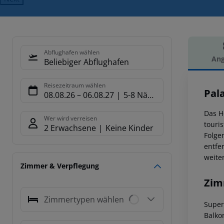
Abflughafen wählen
Ang
Beliebiger Abflughafen
Hot
Reisezeitraum wählen
Pala
08.08.26
–
06.08.27
5-8 Nächte
Das Ho
Wer wird verreisen
touri
2 Erwachsene
Keine Kinder
Folge
entfe
weite
Zimmer & Verpflegung
Zim
Zimmertypen wählen
Super
Balko