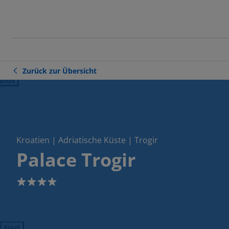
Zurück zur Übersicht
ious
Kroatien | Adriatische Küste | Trogir
Palace Trogir
4
Next