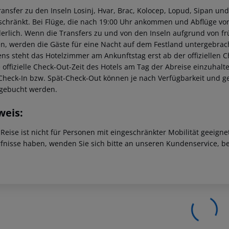
ransfer zu den Inseln Losinj, Hvar, Brac, Kolocep, Lopud, Sipan und
schränkt. Bei Flüge, die nach 19:00 Uhr ankommen und Abflüge vor
derlich. Wenn die Transfers zu und von den Inseln aufgrund von f
n, werden die Gäste für eine Nacht auf dem Festland untergebrach
ns steht das Hotelzimmer am Ankunftstag erst ab der offiziellen C
e offizielle Check-Out-Zeit des Hotels am Tag der Abreise einzuhalt
Check-In bzw. Spät-Check-Out können je nach Verfügbarkeit und g
gebucht werden.
weis:
 Reise ist nicht für Personen mit eingeschränkter Mobilität geeign
fnisse haben, wenden Sie sich bitte an unseren Kundenservice, be