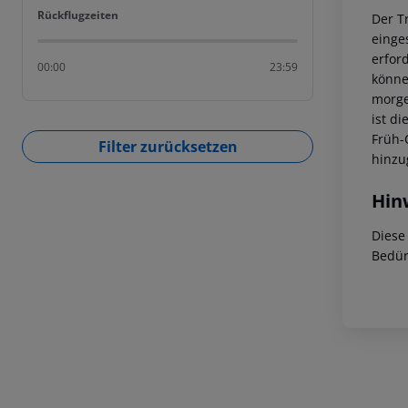
Rückflugzeiten
Rückflugzeiten
Der T
einge
erfor
00:00
23:59
könne
morge
ist di
Früh-
Filter zurücksetzen
hinzu
Hin
Diese
Bedür