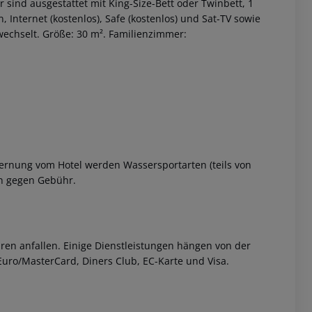
sind ausgestattet mit King-Size-Bett oder Twinbett, 1
n, Internet (kostenlos), Safe (kostenlos) und Sat-TV sowie
wechselt. Größe: 30 m². Familienzimmer:
 akzeptieren
tfernung vom Hotel werden Wassersportarten (teils von
en gegen Gebühr.
ren anfallen. Einige Dienstleistungen hängen von der
Euro/MasterCard, Diners Club, EC-Karte und Visa.