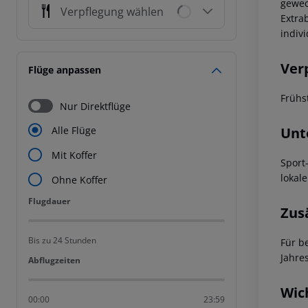
gewec
Verpflegung wählen
Extrab
indiv
Ver
Flüge anpassen
Frühs
Nur Direktflüge
Unt
Alle Flüge
Mit Koffer
Sport
lokal
Ohne Koffer
Flugdauer
Flugdauer
Zus
Bis zu 24 Stunden
Für b
Jahre
Abflugzeiten
Abflugzeiten
Wic
00:00
23:59