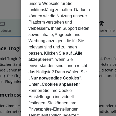
unsere Webseite für Sie
funktionsfähig zu halten. Dadurch
können wir die Nutzung unserer
Plattform verstehen und
verbessern, Ihnen Support bieten
ebote
Hotelbeschreibung
Hotelmerkmale
sowie Inhalte, Angebote und
elbeschreibung
Werbung anzeigen, die für Sie
relevant sind und zu Ihnen
ce Trogir
4
passen. Klicken Sie auf
„Alle
tel Trogir Palace befindet sich ca. 25 km von Split entfernt. Der n
akzeptieren“
, wenn Sie
stischen Zentrum sind es ca. 500 m. In der Umgebung des Hotels b
einverstanden sind. Ihnen reicht
nde Sehenswürdigkeiten sind vom Hotel aus erreichbar: Old town of 
das Nötigste? Dann wählen Sie
rnt). Der Flughafen (SPU) ist ca. 7 km entfernt. Zwischen Hotel und
„Nur notwendige Cookies“
.
rer Flughafen (ZAD) liegt in etwa 120 km Entfernung.
Unter
„Cookies anpassen“
können Sie Ihre Cookie-
merbeschreibung
Einstellungen individuell
festlegen. Sie können Ihre
ior Zimmer: Die Zimmer sind ausgestattet mit King-Size-Bett oder T
Privatsphäre-Einstellungen
n, Internet (kostenlos), Safe (kostenlos) und Sat-TV sowie individu
selbstverständlich jederzeit