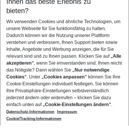
Ihnen das beste Erlebnis zu
11.08.26
–
09.08.27
5-8 Nächte
bieten?
Wer wird verreisen
2 Erwachsene
Keine Kinder
Wir verwenden Cookies und ähnliche Technologien, um
unsere Webseite für Sie funktionsfähig zu halten.
Mehr Filter anzeigen
Dadurch können wir die Nutzung unserer Plattform
verstehen und verbessern, Ihnen Support bieten sowie
Inhalte, Angebote und Werbung anzeigen, die für Sie
relevant sind und zu Ihnen passen. Klicken Sie auf
„Alle
akzeptieren“
, wenn Sie einverstanden sind. Ihnen reicht
das Nötigste? Dann wählen Sie
„Nur notwendige
Footer
Cookies“
. Unter
„Cookies anpassen“
können Sie Ihre
Footer navigation
Cookie-Einstellungen individuell festlegen. Sie können
Über uns
Ihre Privatsphäre-Einstellungen selbstverständlich
AGB
jederzeit ändern oder widerrufen – klicken Sie dazu
Service & Hilfe
Cookie-Einstellungen ändern
einfach unten auf
„Cookie-Einstellungen ändern“
.
Barrierefreies Reisen
Datenschutz-Informationen
Impressum
Cookie-Richtlinie
Folgen Sie uns
Check-in
Cookie/Tracking-Informationen
Datenschutz
FAQ
Impressum