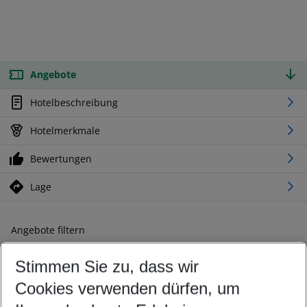
Angebote
Hotelbeschreibung
Hotelmerkmale
Bewertungen
Lage
Angebote filtern
Ändern Sie Ihre Kriterien nach Ihren Wünschen
Stimmen Sie zu, dass wir
Abflughafen wählen
Beliebiger Abflughafen
Cookies verwenden dürfen, um
Reisezeitraum wählen