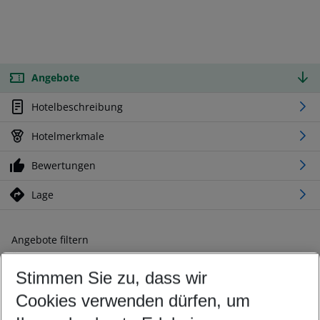
Angebote
Hotelbeschreibung
Hotelmerkmale
Bewertungen
Lage
Angebote filtern
Ändern Sie Ihre Kriterien nach Ihren Wünschen
Stimmen Sie zu, dass wir
Abflughafen wählen
Beliebiger Abflughafen
Cookies verwenden dürfen, um
Reisezeitraum wählen