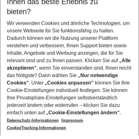
Ihnen das beste Erlebnis zu
10.08.26
–
08.08.27
5-8 Nächte
bieten?
Wer wird verreisen
2 Erwachsene
Keine Kinder
Wir verwenden Cookies und ähnliche Technologien, um
unsere Webseite für Sie funktionsfähig zu halten.
Mehr Filter anzeigen
Dadurch können wir die Nutzung unserer Plattform
verstehen und verbessern, Ihnen Support bieten sowie
Inhalte, Angebote und Werbung anzeigen, die für Sie
relevant sind und zu Ihnen passen. Klicken Sie auf
„Alle
akzeptieren“
, wenn Sie einverstanden sind. Ihnen reicht
das Nötigste? Dann wählen Sie
„Nur notwendige
Footer
Cookies“
. Unter
„Cookies anpassen“
können Sie Ihre
Footer navigation
Cookie-Einstellungen individuell festlegen. Sie können
Über uns
Ihre Privatsphäre-Einstellungen selbstverständlich
AGB
jederzeit ändern oder widerrufen – klicken Sie dazu
Service & Hilfe
Cookie-Einstellungen ändern
einfach unten auf
„Cookie-Einstellungen ändern“
.
Barrierefreies Reisen
Datenschutz-Informationen
Impressum
Cookie-Richtlinie
Folgen Sie uns
Check-in
Cookie/Tracking-Informationen
Datenschutz
FAQ
Impressum