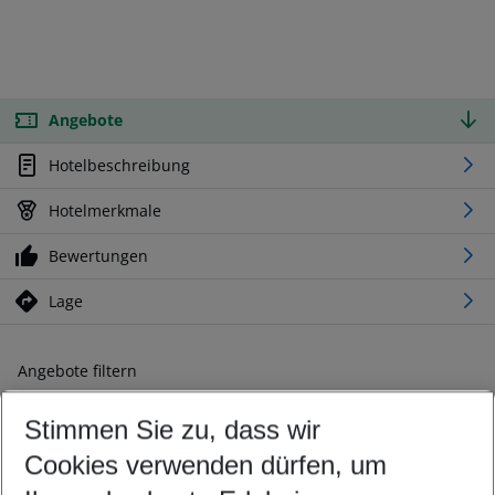
Angebote
Hotelbeschreibung
Hotelmerkmale
Bewertungen
Lage
Angebote filtern
Ändern Sie Ihre Kriterien nach Ihren Wünschen
Stimmen Sie zu, dass wir
Abflughafen wählen
Beliebiger Abflughafen
Cookies verwenden dürfen, um
Reisezeitraum wählen