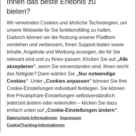
Ihnen das beste Erlebnis zu
09.08.26
–
07.08.27
5-8 Nächte
bieten?
Wer wird verreisen
2 Erwachsene
Keine Kinder
Wir verwenden Cookies und ähnliche Technologien, um
unsere Webseite für Sie funktionsfähig zu halten.
Mehr Filter anzeigen
Dadurch können wir die Nutzung unserer Plattform
verstehen und verbessern, Ihnen Support bieten sowie
Inhalte, Angebote und Werbung anzeigen, die für Sie
relevant sind und zu Ihnen passen. Klicken Sie auf
„Alle
akzeptieren“
, wenn Sie einverstanden sind. Ihnen reicht
das Nötigste? Dann wählen Sie
„Nur notwendige
Footer
Cookies“
. Unter
„Cookies anpassen“
können Sie Ihre
Footer navigation
Cookie-Einstellungen individuell festlegen. Sie können
Über uns
Ihre Privatsphäre-Einstellungen selbstverständlich
AGB
jederzeit ändern oder widerrufen – klicken Sie dazu
Service & Hilfe
Cookie-Einstellungen ändern
einfach unten auf
„Cookie-Einstellungen ändern“
.
Barrierefreies Reisen
Datenschutz-Informationen
Impressum
Cookie-Richtlinie
Folgen Sie uns
Check-in
Cookie/Tracking-Informationen
Datenschutz
FAQ
Impressum