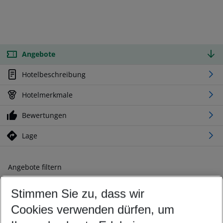
Angebote
Hotelbeschreibung
Hotelmerkmale
Bewertungen
Lage
Angebote filtern
Ändern Sie Ihre Kriterien nach Ihren Wünschen
Stimmen Sie zu, dass wir
Abflughafen wählen
Beliebiger Abflughafen
Cookies verwenden dürfen, um
Reisezeitraum wählen