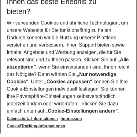
Ihnen das beste Erlebnis zu
08.08.26
–
06.08.27
5-8 Nächte
bieten?
Wer wird verreisen
2 Erwachsene
Keine Kinder
Wir verwenden Cookies und ähnliche Technologien, um
unsere Webseite für Sie funktionsfähig zu halten.
Mehr Filter anzeigen
Dadurch können wir die Nutzung unserer Plattform
verstehen und verbessern, Ihnen Support bieten sowie
Inhalte, Angebote und Werbung anzeigen, die für Sie
relevant sind und zu Ihnen passen. Klicken Sie auf
„Alle
akzeptieren“
, wenn Sie einverstanden sind. Ihnen reicht
das Nötigste? Dann wählen Sie
„Nur notwendige
Footer
Cookies“
. Unter
„Cookies anpassen“
können Sie Ihre
Footer navigation
Cookie-Einstellungen individuell festlegen. Sie können
Über uns
Ihre Privatsphäre-Einstellungen selbstverständlich
AGB
jederzeit ändern oder widerrufen – klicken Sie dazu
Service & Hilfe
Cookie-Einstellungen ändern
einfach unten auf
„Cookie-Einstellungen ändern“
.
Barrierefreies Reisen
Datenschutz-Informationen
Impressum
Cookie-Richtlinie
Folgen Sie uns
Check-in
Cookie/Tracking-Informationen
Datenschutz
FAQ
Impressum