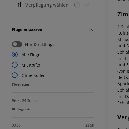
Verpflegung wählen
Zim
1 Sch
Flüge anpassen
Kühls
Klima
Nur Direktflüge
und D
Schla
Alle Flüge
mit Ei
und S
Mit Koffer
(von 
Ohne Koffer
Bettw
Apart
Flugdauer
Flugdauer
Schla
mit D
Bis zu 24 Stunden
Schla
Abflugzeiten
Abflugzeiten
Ver
00:00
23:59