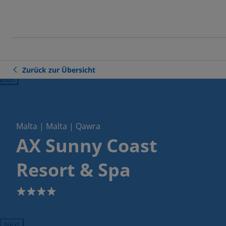
Zurück zur Übersicht
ious
Malta | Malta | Qawra
AX Sunny Coast
Resort & Spa
4
Next