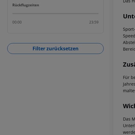
Das H
Rückflugzeiten
Rückflugzeiten
Unt
00:00
23:59
Sport
Speed
Abste
Filter zurücksetzen
Berei
Zus
Für b
Jahre
malte
Wic
Das M
Unter
werde