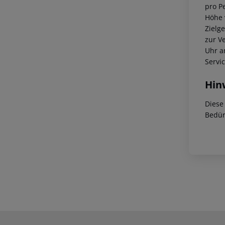
pro P
Höhe 
Zielg
zur V
Uhr a
Servi
Hin
Diese
Bedür
Footer