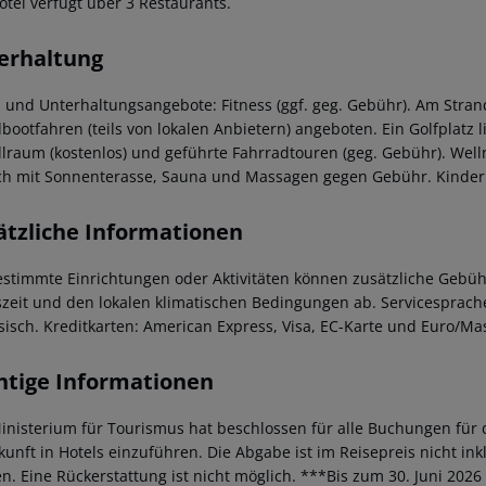
otel verfügt über 3 Restaurants.
erhaltung
- und Unterhaltungsangebote: Fitness (ggf. geg. Gebühr). Am Stran
bootfahren (teils von lokalen Anbietern) angeboten. Ein Golfplatz l
llraum (kostenlos) und geführte Fahrradtouren (geg. Gebühr). Wellne
ch mit Sonnenterasse, Sauna und Massagen gegen Gebühr. Kinderb
ätzliche Informationen
estimmte Einrichtungen oder Aktivitäten können zusätzliche Gebüh
szeit und den lokalen klimatischen Bedingungen ab. Servicesprachen
sisch. Kreditkarten: American Express, Visa, EC-Karte und Euro/Ma
htige Informationen
inisterium für Tourismus hat beschlossen für alle Buchungen für 
kunft in Hotels einzuführen. Die Abgabe ist im Reisepreis nicht ink
n. Eine Rückerstattung ist nicht möglich. ***Bis zum 30. Juni 2026 