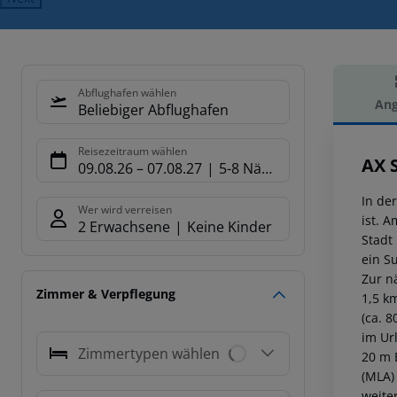
Abflughafen wählen
Ang
Beliebiger Abflughafen
Hot
Reisezeitraum wählen
AX 
09.08.26
–
07.08.27
5-8 Nächte
In de
Wer wird verreisen
ist. 
2 Erwachsene
Keine Kinder
Stadt 
ein S
Zur n
Zimmer & Verpflegung
1,5 k
(ca. 8
im Ur
Zimmertypen wählen
20 m 
(MLA)
weite