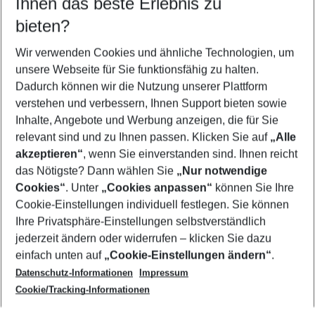
Ihnen das beste Erlebnis zu
08.08.26
–
06.08.27
5-8 Nächte
bieten?
Wer wird verreisen
2 Erwachsene
Keine Kinder
Wir verwenden Cookies und ähnliche Technologien, um
unsere Webseite für Sie funktionsfähig zu halten.
Mehr Filter anzeigen
Dadurch können wir die Nutzung unserer Plattform
verstehen und verbessern, Ihnen Support bieten sowie
Inhalte, Angebote und Werbung anzeigen, die für Sie
relevant sind und zu Ihnen passen. Klicken Sie auf
„Alle
akzeptieren“
, wenn Sie einverstanden sind. Ihnen reicht
das Nötigste? Dann wählen Sie
„Nur notwendige
Footer
Cookies“
. Unter
„Cookies anpassen“
können Sie Ihre
Footer navigation
Cookie-Einstellungen individuell festlegen. Sie können
Über uns
Ihre Privatsphäre-Einstellungen selbstverständlich
AGB
jederzeit ändern oder widerrufen – klicken Sie dazu
Service & Hilfe
Cookie-Einstellungen ändern
einfach unten auf
„Cookie-Einstellungen ändern“
.
Barrierefreies Reisen
Datenschutz-Informationen
Impressum
Cookie-Richtlinie
Folgen Sie uns
Check-in
Cookie/Tracking-Informationen
Datenschutz
FAQ
Impressum