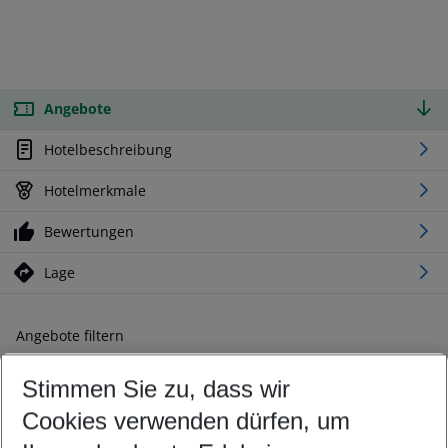
Angebote
Hotelbeschreibung
Hotelmerkmale
Bewertungen
Lage
Angebote filtern
Ändern Sie Ihre Kriterien nach Ihren Wünschen
Stimmen Sie zu, dass wir
Abflughafen wählen
Beliebiger Abflughafen
Cookies verwenden dürfen, um
Reisezeitraum wählen