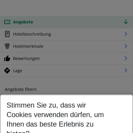
Angebote
Hotelbeschreibung
Hotelmerkmale
Bewertungen
Lage
Angebote filtern
Ändern Sie Ihre Kriterien nach Ihren Wünschen
Stimmen Sie zu, dass wir
Abflughafen wählen
Beliebiger Abflughafen
Cookies verwenden dürfen, um
Reisezeitraum wählen
Ihnen das beste Erlebnis zu
11.08.26
–
09.08.27
5-8 Nächte