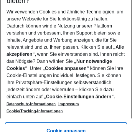
bieten?
Wer wird verreisen
2 Erwachsene
Keine Kinder
Wir verwenden Cookies und ähnliche Technologien, um
unsere Webseite für Sie funktionsfähig zu halten.
Mehr Filter anzeigen
Dadurch können wir die Nutzung unserer Plattform
verstehen und verbessern, Ihnen Support bieten sowie
Inhalte, Angebote und Werbung anzeigen, die für Sie
relevant sind und zu Ihnen passen. Klicken Sie auf
„Alle
akzeptieren“
, wenn Sie einverstanden sind. Ihnen reicht
das Nötigste? Dann wählen Sie
„Nur notwendige
Footer
Cookies“
. Unter
„Cookies anpassen“
können Sie Ihre
Footer navigation
Cookie-Einstellungen individuell festlegen. Sie können
Über uns
Ihre Privatsphäre-Einstellungen selbstverständlich
AGB
jederzeit ändern oder widerrufen – klicken Sie dazu
Service & Hilfe
Cookie-Einstellungen ändern
einfach unten auf
„Cookie-Einstellungen ändern“
.
Barrierefreies Reisen
Datenschutz-Informationen
Impressum
Cookie-Richtlinie
Folgen Sie uns
Check-in
Cookie/Tracking-Informationen
Datenschutz
FAQ
Impressum
Flugbeschränkungen
Hilfe & Kontakt
Cookie anpassen