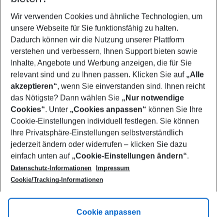
Wer wird verreisen
2 Erwachsene
Keine Kinder
Wir verwenden Cookies und ähnliche Technologien, um
unsere Webseite für Sie funktionsfähig zu halten.
Mehr Filter anzeigen
Dadurch können wir die Nutzung unserer Plattform
verstehen und verbessern, Ihnen Support bieten sowie
Inhalte, Angebote und Werbung anzeigen, die für Sie
relevant sind und zu Ihnen passen. Klicken Sie auf
„Alle
akzeptieren“
, wenn Sie einverstanden sind. Ihnen reicht
das Nötigste? Dann wählen Sie
„Nur notwendige
Footer
Cookies“
. Unter
„Cookies anpassen“
können Sie Ihre
Footer navigation
Cookie-Einstellungen individuell festlegen. Sie können
Über uns
Ihre Privatsphäre-Einstellungen selbstverständlich
AGB
jederzeit ändern oder widerrufen – klicken Sie dazu
Service & Hilfe
Cookie-Einstellungen ändern
einfach unten auf
„Cookie-Einstellungen ändern“
.
Barrierefreies Reisen
Datenschutz-Informationen
Impressum
Cookie-Richtlinie
Folgen Sie uns
Check-in
Cookie/Tracking-Informationen
Datenschutz
FAQ
Impressum
Flugbeschränkungen
Hilfe & Kontakt
Cookie anpassen