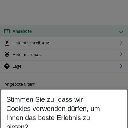
Angebote
Hotelbeschreibung
Hotelmerkmale
Lage
Angebote filtern
Ändern Sie Ihre Kriterien nach Ihren Wünschen
Stimmen Sie zu, dass wir
Abflughafen wählen
Beliebiger Abflughafen
Cookies verwenden dürfen, um
Reisezeitraum wählen
Ihnen das beste Erlebnis zu
10.08.26
–
08.08.27
5-8 Nächte
bieten?