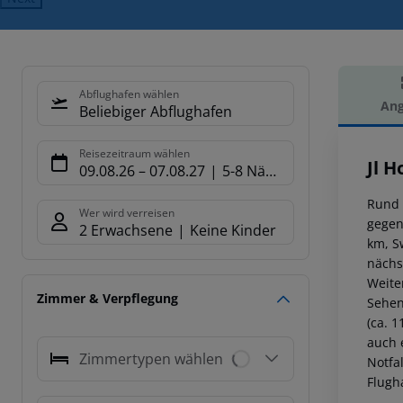
Abflughafen wählen
Ang
Beliebiger Abflughafen
Hot
Reisezeitraum wählen
Jl H
09.08.26
–
07.08.27
5-8 Nächte
Rund 
Wer wird verreisen
gegen 
2 Erwachsene
Keine Kinder
km, S
nächs
Weite
Zimmer & Verpflegung
Sehen
(ca. 
auch 
Zimmertypen wählen
Notfa
Flugh