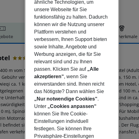
ähnliche Technologien, um
unsere Webseite für Sie
funktionsfähig zu halten. Dadurch
können wir die Nutzung unserer
Plattform verstehen und
ebote
Hotelbeschreibung
Hotelmerkmale
verbessern, Ihnen Support bieten
elbeschreibung
sowie Inhalte, Angebote und
Werbung anzeigen, die für Sie
otel
relevant sind und zu Ihnen
3
passen. Klicken Sie auf
„Alle
400 m vom Sand-/Felsstrand entfernt liegt das Hotel JL Hotel (Ad
akzeptieren“
, wenn Sie
Gebühr verfügbar. Zum touristischen Zentrum sind es ca. 150 m. Die 
wieqi ca. 1 km). Einkaufsmöglichkeiten liegen ca. 170 m vom Hotel,
einverstanden sind. Ihnen reicht
tgelegenen Bars und Restaurants erreichen Sie nach rund 100 m. A
das Nötigste? Dann wählen Sie
re Unterhaltungsangebote wie ein Kino und ein Theater sind in ca.
„Nur notwendige Cookies“
.
swürdigkeiten sind vom Hotel aus erreichbar: Bay Street Shopping 
Unter
„Cookies anpassen“
110 m), Spinola Bay (ca. 900 m) und Portomaso (ca. 450 m). Für Mo
können Sie Ihre Cookie-
ein Motorrad-Verleih, ein Taxistand (ca. 100 m) und eine Bushaltest
Einstellungen individuell
ll befindet sich ein Krankenhaus in etwa 3 km Entfernung. Der Flug
festlegen. Sie können Ihre
afen verkehrt (gegen Gebühr) ein Shuttle (privater Bodentransfer). 
Privatsphäre-Einstellungen