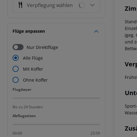
Verpflegung wählen
Zim
Stand
Einze
Flüge anpassen
(geg.
und z
Nur Direktflüge
Bettw
Alle Flüge
Ver
Mit Koffer
Frühs
Ohne Koffer
Flugdauer
Flugdauer
Unt
Sport
Bis zu 24 Stunden
Wasse
Abflugzeiten
Abflugzeiten
Zus
00:00
23:59