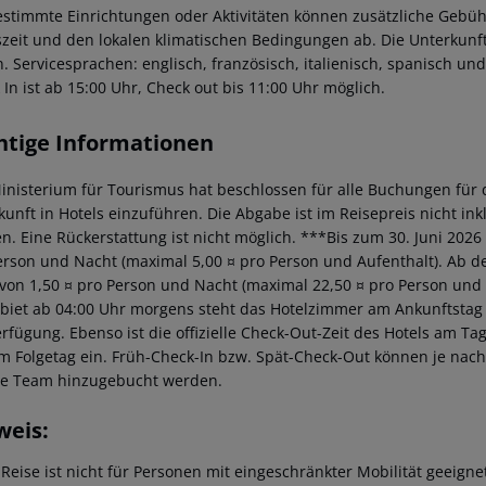
estimmte Einrichtungen oder Aktivitäten können zusätzliche Gebüh
szeit und den lokalen klimatischen Bedingungen ab. Die Unterkunft
n. Servicesprachen: englisch, französisch, italienisch, spanisch un
 In ist ab 15:00 Uhr, Check out bis 11:00 Uhr möglich.
htige Informationen
inisterium für Tourismus hat beschlossen für alle Buchungen für 
kunft in Hotels einzuführen. Die Abgabe ist im Reisepreis nicht ink
n. Eine Rückerstattung ist nicht möglich. ***Bis zum 30. Juni 2026 
erson und Nacht (maximal 5,00 ¤ pro Person und Aufenthalt). Ab dem
von 1,50 ¤ pro Person und Nacht (maximal 22,50 ¤ pro Person und
ebiet ab 04:00 Uhr morgens steht das Hotelzimmer am Ankunftstag er
erfügung. Ebenso ist die offizielle Check-Out-Zeit des Hotels am Tag
m Folgetag ein. Früh-Check-In bzw. Spät-Check-Out können je nach
ce Team hinzugebucht werden.
weis:
 Reise ist nicht für Personen mit eingeschränkter Mobilität geeign