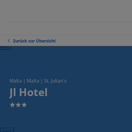
Zurück zur Übersicht
ious
Malta | Malta | St. Julian's
Jl Hotel
3
Next