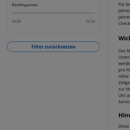
Für b
Rückflugzeiten
Rückflugzeiten
Jahre
Jahre
00:00
23:59
Check
Wic
Filter zurücksetzen
Das M
Unter
werde
pro P
Höhe 
Zielg
zur V
Uhr a
Servi
Hin
Diese