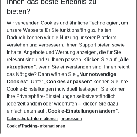
Ihnen das beste Erlebnis zu
08.08.26
–
06.08.27
5-8 Nächte
bieten?
Wer wird verreisen
2 Erwachsene
Keine Kinder
Wir verwenden Cookies und ähnliche Technologien, um
unsere Webseite für Sie funktionsfähig zu halten.
Mehr Filter anzeigen
Dadurch können wir die Nutzung unserer Plattform
verstehen und verbessern, Ihnen Support bieten sowie
Inhalte, Angebote und Werbung anzeigen, die für Sie
relevant sind und zu Ihnen passen. Klicken Sie auf
„Alle
akzeptieren“
, wenn Sie einverstanden sind. Ihnen reicht
das Nötigste? Dann wählen Sie
„Nur notwendige
Footer
Cookies“
. Unter
„Cookies anpassen“
können Sie Ihre
Footer navigation
Cookie-Einstellungen individuell festlegen. Sie können
Über uns
Ihre Privatsphäre-Einstellungen selbstverständlich
AGB
jederzeit ändern oder widerrufen – klicken Sie dazu
Service & Hilfe
Cookie-Einstellungen ändern
einfach unten auf
„Cookie-Einstellungen ändern“
.
Barrierefreies Reisen
Datenschutz-Informationen
Impressum
Cookie-Richtlinie
Folgen Sie uns
Check-in
Cookie/Tracking-Informationen
Datenschutz
FAQ
Impressum