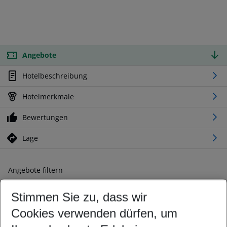
Angebote
Hotelbeschreibung
Hotelmerkmale
Bewertungen
Lage
Angebote filtern
Ändern Sie Ihre Kriterien nach Ihren Wünschen
Stimmen Sie zu, dass wir
Abflughafen wählen
Beliebiger Abflughafen
Cookies verwenden dürfen, um
Reisezeitraum wählen