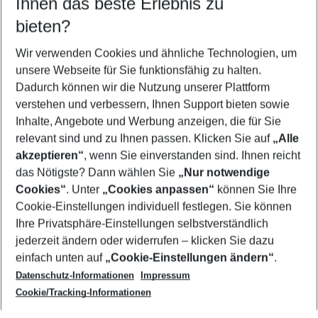
Ihnen das beste Erlebnis zu
11.08.26
–
09.08.27
5-8 Nächte
bieten?
Wer wird verreisen
2 Erwachsene
Keine Kinder
Wir verwenden Cookies und ähnliche Technologien, um
unsere Webseite für Sie funktionsfähig zu halten.
Mehr Filter anzeigen
Dadurch können wir die Nutzung unserer Plattform
verstehen und verbessern, Ihnen Support bieten sowie
Inhalte, Angebote und Werbung anzeigen, die für Sie
relevant sind und zu Ihnen passen. Klicken Sie auf
„Alle
akzeptieren“
, wenn Sie einverstanden sind. Ihnen reicht
das Nötigste? Dann wählen Sie
„Nur notwendige
Footer
Cookies“
. Unter
„Cookies anpassen“
können Sie Ihre
Footer navigation
Cookie-Einstellungen individuell festlegen. Sie können
Über uns
Ihre Privatsphäre-Einstellungen selbstverständlich
AGB
jederzeit ändern oder widerrufen – klicken Sie dazu
Service & Hilfe
Cookie-Einstellungen ändern
einfach unten auf
„Cookie-Einstellungen ändern“
.
Barrierefreies Reisen
Datenschutz-Informationen
Impressum
Cookie-Richtlinie
Folgen Sie uns
Check-in
Cookie/Tracking-Informationen
Datenschutz
FAQ
Impressum