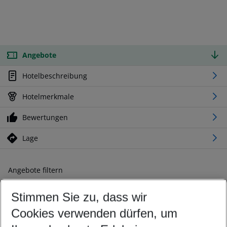
Angebote
Hotelbeschreibung
Hotelmerkmale
Bewertungen
Lage
Angebote filtern
Ändern Sie Ihre Kriterien nach Ihren Wünschen
Stimmen Sie zu, dass wir
Abflughafen wählen
Beliebiger Abflughafen
Cookies verwenden dürfen, um
Reisezeitraum wählen