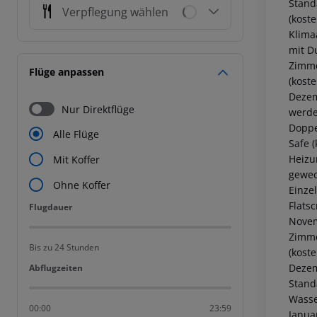
Stand
Verpflegung wählen
(koste
Klima
mit D
Zimme
Flüge anpassen
(koste
Dezem
Nur Direktflüge
werde
Doppel
Alle Flüge
Safe 
Heizu
Mit Koffer
gewec
Ohne Koffer
Einzel
Flats
Flugdauer
Flugdauer
Novem
Zimme
Bis zu 24 Stunden
(koste
Dezem
Abflugzeiten
Abflugzeiten
Stand
Wasse
00:00
23:59
Janua