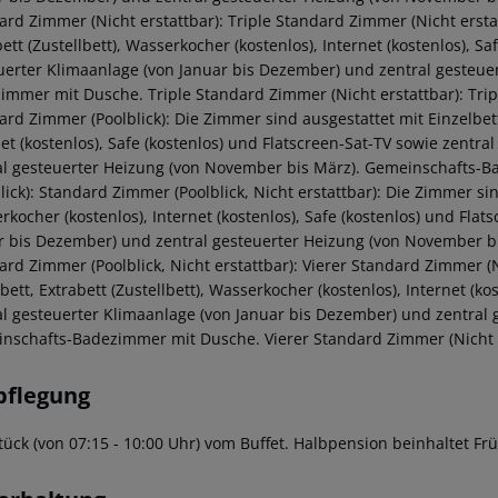
ard Zimmer (Nicht erstattbar): Triple Standard Zimmer (Nicht erstat
ett (Zustellbett), Wasserkocher (kostenlos), Internet (kostenlos), S
uerter Klimaanlage (von Januar bis Dezember) und zentral gesteue
immer mit Dusche. Triple Standard Zimmer (Nicht erstattbar): Trip
rd Zimmer (Poolblick): Die Zimmer sind ausgestattet mit Einzelbett,
net (kostenlos), Safe (kostenlos) und Flatscreen-Sat-TV sowie zentr
al gesteuerter Heizung (von November bis März). Gemeinschafts-
lick): Standard Zimmer (Poolblick, Nicht erstattbar): Die Zimmer sind
rkocher (kostenlos), Internet (kostenlos), Safe (kostenlos) und Fla
r bis Dezember) und zentral gesteuerter Heizung (von November 
ard Zimmer (Poolblick, Nicht erstattbar): Vierer Standard Zimmer (N
bett, Extrabett (Zustellbett), Wasserkocher (kostenlos), Internet (ko
al gesteuerter Klimaanlage (von Januar bis Dezember) und zentral
nschafts-Badezimmer mit Dusche. Vierer Standard Zimmer (Nicht e
pflegung
tück (von 07:15 - 10:00 Uhr) vom Buffet. Halbpension beinhaltet F