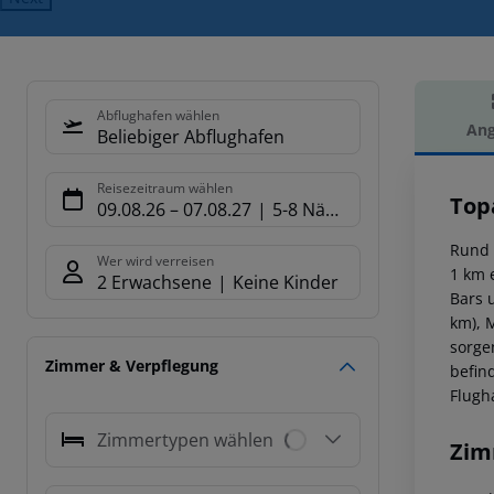
Abflughafen wählen
Ang
Beliebiger Abflughafen
Hot
Reisezeitraum wählen
Top
09.08.26
–
07.08.27
5-8 Nächte
Rund 
Wer wird verreisen
1 km 
2 Erwachsene
Keine Kinder
Bars 
km), M
sorge
Zimmer & Verpflegung
befin
Flugh
Zimmertypen wählen
Zim