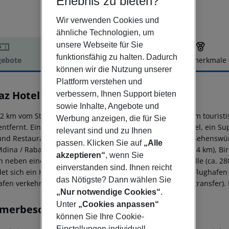
Erlebnis zu bieten?
Wir verwenden Cookies und
ähnliche Technologien, um
unsere Webseite für Sie
funktionsfähig zu halten. Dadurch
ebote
Hotelbeschreibung
Hotelmerkmale
können wir die Nutzung unserer
elbeschreibung
Plattform verstehen und
az Hotel
verbessern, Ihnen Support bieten
3
sowie Inhalte, Angebote und
2 km vom Strand entfernt liegt das Hotel Topaz Hotel. Zum touristi
Werbung anzeigen, die für Sie
entfernt. Einkaufsmöglichkeiten liegen ca. 10 km vom Hotel, ein S
relevant sind und zu Ihnen
und Restaurants gelangt man nach rund 1 km. Folgende Sehenswürdi
passen. Klicken Sie auf
„Alle
dina / Rabat (ca. 10 km), Marsaxlokk Fishing Village (ca. 24 km), B
akzeptieren“
, wenn Sie
n neben einem Mietwagen-Verleih auch eine Bushaltestelle (ca. 280
einverstanden sind. Ihnen reicht
det sich ein Krankenhaus in etwa 10 km Entfernung. Der Flughafen 
das Nötigste? Dann wählen Sie
afen verkehrt (gegen Gebühr) ein Shuttle (privater Bodentransfer). 
„Nur notwendige Cookies“
.
Unter
„Cookies anpassen“
merbeschreibung
können Sie Ihre Cookie-
Einstellungen individuell