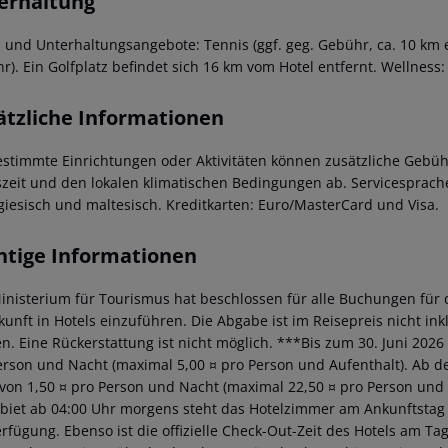
erhaltung
- und Unterhaltungsangebote: Tennis (ggf. geg. Gebühr, ca. 10 km en
r). Ein Golfplatz befindet sich 16 km vom Hotel entfernt. Wellnes
ätzliche Informationen
estimmte Einrichtungen oder Aktivitäten können zusätzliche Gebüh
szeit und den lokalen klimatischen Bedingungen ab. Servicesprachen:
giesisch und maltesisch. Kreditkarten: Euro/MasterCard und Visa.
htige Informationen
inisterium für Tourismus hat beschlossen für alle Buchungen für 
kunft in Hotels einzuführen. Die Abgabe ist im Reisepreis nicht ink
n. Eine Rückerstattung ist nicht möglich. ***Bis zum 30. Juni 2026 
erson und Nacht (maximal 5,00 ¤ pro Person und Aufenthalt). Ab dem
von 1,50 ¤ pro Person und Nacht (maximal 22,50 ¤ pro Person und
ebiet ab 04:00 Uhr morgens steht das Hotelzimmer am Ankunftstag er
erfügung. Ebenso ist die offizielle Check-Out-Zeit des Hotels am Tag