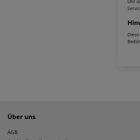
Uhr a
Servi
Hin
Diese
Bedür
Footer
Footer navigation
Über uns
AGB