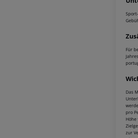
Unt
Sport
Gebüh
Zus
Für b
Jahre
portu
Wic
Das M
Unter
werde
pro P
Höhe 
Zielg
zur V