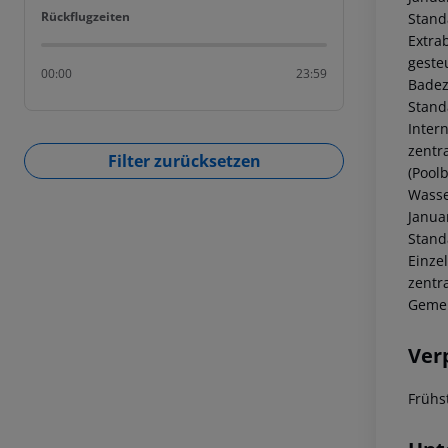
Rückflugzeiten
Rückflugzeiten
Stand
Extrab
geste
00:00
23:59
Badez
Standa
Inter
zentr
Filter zurücksetzen
(Poolb
Wasse
Janua
Stand
Einzel
zentr
Gemei
Ver
Frühs