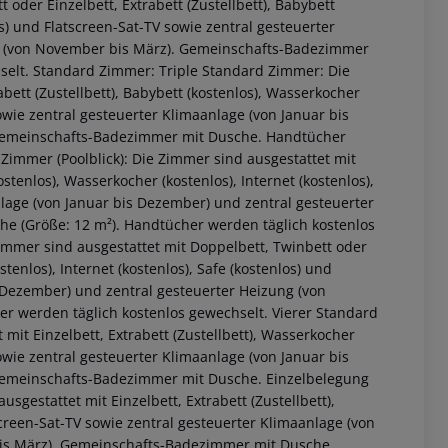
oder Einzelbett, Extrabett (Zustellbett), Babybett
os) und Flatscreen-Sat-TV sowie zentral gesteuerter
ng (von November bis März). Gemeinschafts-Badezimmer
selt. Standard Zimmer: Triple Standard Zimmer: Die
bett (Zustellbett), Babybett (kostenlos), Wasserkocher
sowie zentral gesteuerter Klimaanlage (von Januar bis
 Gemeinschafts-Badezimmer mit Dusche. Handtücher
Zimmer (Poolblick): Die Zimmer sind ausgestattet mit
ostenlos), Wasserkocher (kostenlos), Internet (kostenlos),
nlage (von Januar bis Dezember) und zentral gesteuerter
e (Größe: 12 m²). Handtücher werden täglich kostenlos
immer sind ausgestattet mit Doppelbett, Twinbett oder
stenlos), Internet (kostenlos), Safe (kostenlos) und
 akzeptieren
s Dezember) und zentral gesteuerter Heizung (von
 werden täglich kostenlos gewechselt. Vierer Standard
it Einzelbett, Extrabett (Zustellbett), Wasserkocher
sowie zentral gesteuerter Klimaanlage (von Januar bis
Gemeinschafts-Badezimmer mit Dusche. Einzelbelegung
gestattet mit Einzelbett, Extrabett (Zustellbett),
tscreen-Sat-TV sowie zentral gesteuerter Klimaanlage (von
bis März). Gemeinschafts-Badezimmer mit Dusche.