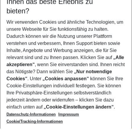
Ihnen das beste Erlebnis zu
09.08.26
–
07.08.27
5-8 Nächte
bieten?
Wer wird verreisen
2 Erwachsene
Keine Kinder
Wir verwenden Cookies und ähnliche Technologien, um
unsere Webseite für Sie funktionsfähig zu halten.
Mehr Filter anzeigen
Dadurch können wir die Nutzung unserer Plattform
verstehen und verbessern, Ihnen Support bieten sowie
Inhalte, Angebote und Werbung anzeigen, die für Sie
relevant sind und zu Ihnen passen. Klicken Sie auf
„Alle
akzeptieren“
, wenn Sie einverstanden sind. Ihnen reicht
das Nötigste? Dann wählen Sie
„Nur notwendige
Footer
Cookies“
. Unter
„Cookies anpassen“
können Sie Ihre
Footer navigation
Cookie-Einstellungen individuell festlegen. Sie können
Über uns
Ihre Privatsphäre-Einstellungen selbstverständlich
AGB
jederzeit ändern oder widerrufen – klicken Sie dazu
Service & Hilfe
Cookie-Einstellungen ändern
einfach unten auf
„Cookie-Einstellungen ändern“
.
Barrierefreies Reisen
Datenschutz-Informationen
Impressum
Cookie-Richtlinie
Folgen Sie uns
Check-in
Cookie/Tracking-Informationen
Datenschutz
FAQ
Impressum