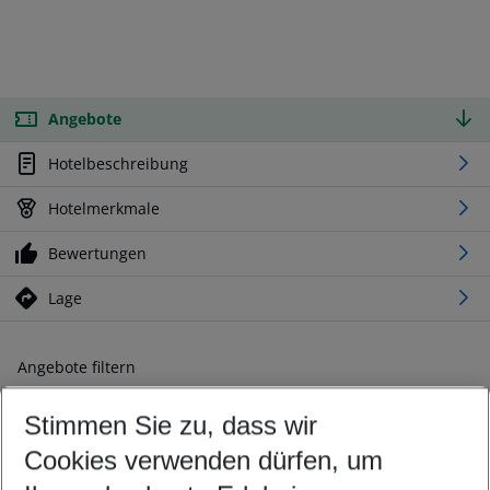
Angebote
Hotelbeschreibung
Hotelmerkmale
Bewertungen
Lage
Angebote filtern
Ändern Sie Ihre Kriterien nach Ihren Wünschen
Stimmen Sie zu, dass wir
Abflughafen wählen
Beliebiger Abflughafen
Cookies verwenden dürfen, um
Reisezeitraum wählen