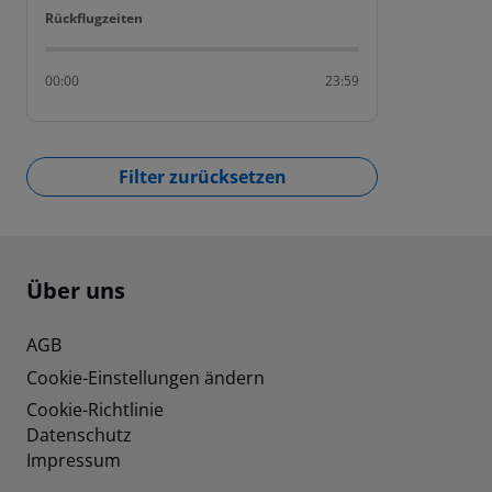
Rückflugzeiten
Rückflugzeiten
00:00
23:59
Filter zurücksetzen
Footer
Footer navigation
Über uns
AGB
Cookie-Einstellungen ändern
Cookie-Richtlinie
Datenschutz
Impressum