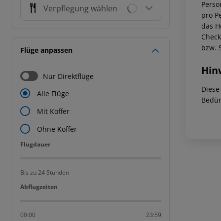
Perso
Verpflegung wählen
pro P
das Ho
Check
bzw. 
Flüge anpassen
Hin
Nur Direktflüge
Diese
Alle Flüge
Bedür
Mit Koffer
Ohne Koffer
Flugdauer
Flugdauer
Bis zu 24 Stunden
Abflugzeiten
Abflugzeiten
00:00
23:59