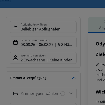
Abflughafen wählen
Ang
Beliebiger Abflughafen
Hot
Reisezeitraum wählen
Ody
08.08.26
–
06.08.27
5-8 Nächte
Ziel
Wer wird verreisen
2 Erwachsene
Keine Kinder
Willk
exzel
mache
Zimmer & Verpflegung
und 2
Wic
Zimmertypen wählen
Es fä