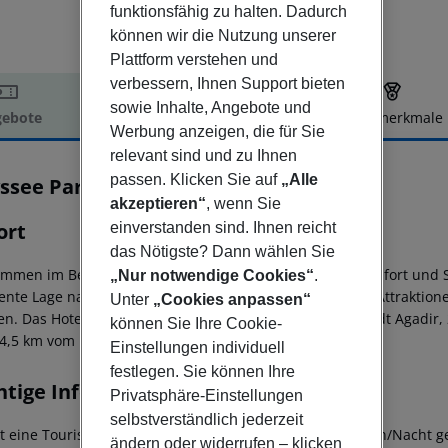
funktionsfähig zu halten. Dadurch
können wir die Nutzung unserer
Plattform verstehen und
verbessern, Ihnen Support bieten
sowie Inhalte, Angebote und
ebote
Hotelbeschreibung
Hotelmerkmale
Werbung anzeigen, die für Sie
elbeschreibung
relevant sind und zu Ihnen
passen. Klicken Sie auf
„Alle
ssee Park Hotel
4
akzeptieren“
, wenn Sie
ort
einverstanden sind. Ihnen reicht
das Nötigste? Dann wählen Sie
ommen im Best Western Odyssee Park Agadir, wo Sie Komfort und Ser
„Nur notwendige Cookies“
.
lente Lage nahe dem Strand und vielen anderen lokalen Attraktion
Unter
„Cookies anpassen“
n. Das Hotel liegt 500 m vom Strand, 1,5 km von der Stadt Agadir
können Sie Ihre Cookie-
4,5 km vom Flughafen Agadir - Al Massira entfernt.
Einstellungen individuell
festlegen. Sie können Ihre
htige Informationen
Privatsphäre-Einstellungen
selbstverständlich jederzeit
llt eine Touristensteuer an, die vor Ort im Hotel pro Person/Nacht 
ändern oder widerrufen – klicken