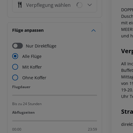
Verpflegung wählen
DOPP
Dusch
mit e
MEER
Flüge anpassen
und h
Nur Direktflüge
Ver
Alle Flüge
All In
Mit Koffer
Buffe
Mitta
Ohne Koffer
von 1
Flugdauer
Flugdauer
19-20
Uhr
Te
Bis zu 24 Stunden
Str
Abflugzeiten
Abflugzeiten
direkt
00:00
23:59