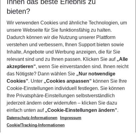
Ihnen das beste Erlebnis zu
10.08.26
–
08.08.27
5-8 Nächte
bieten?
Wer wird verreisen
2 Erwachsene
Keine Kinder
Wir verwenden Cookies und ähnliche Technologien, um
unsere Webseite für Sie funktionsfähig zu halten.
Mehr Filter anzeigen
Dadurch können wir die Nutzung unserer Plattform
verstehen und verbessern, Ihnen Support bieten sowie
Inhalte, Angebote und Werbung anzeigen, die für Sie
relevant sind und zu Ihnen passen. Klicken Sie auf
„Alle
akzeptieren“
, wenn Sie einverstanden sind. Ihnen reicht
das Nötigste? Dann wählen Sie
„Nur notwendige
Footer
Cookies“
. Unter
„Cookies anpassen“
können Sie Ihre
Footer navigation
Cookie-Einstellungen individuell festlegen. Sie können
Über uns
Ihre Privatsphäre-Einstellungen selbstverständlich
AGB
jederzeit ändern oder widerrufen – klicken Sie dazu
Service & Hilfe
Cookie-Einstellungen ändern
einfach unten auf
„Cookie-Einstellungen ändern“
.
Barrierefreies Reisen
Datenschutz-Informationen
Impressum
Cookie-Richtlinie
Folgen Sie uns
Check-in
Cookie/Tracking-Informationen
Datenschutz
FAQ
Impressum