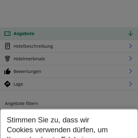
Angebote
Hotelbeschreibung
Hotelmerkmale
Bewertungen
Lage
Angebote filtern
Ändern Sie Ihre Kriterien nach Ihren Wünschen
Stimmen Sie zu, dass wir
Abflughafen wählen
Beliebiger Abflughafen
Cookies verwenden dürfen, um
Reisezeitraum wählen