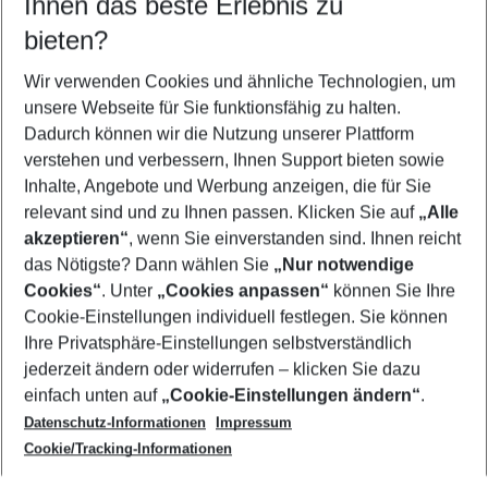
Ihnen das beste Erlebnis zu
10.08.26
–
08.08.27
5-8 Nächte
bieten?
Wer wird verreisen
2 Erwachsene
Keine Kinder
Wir verwenden Cookies und ähnliche Technologien, um
unsere Webseite für Sie funktionsfähig zu halten.
Mehr Filter anzeigen
Dadurch können wir die Nutzung unserer Plattform
verstehen und verbessern, Ihnen Support bieten sowie
Inhalte, Angebote und Werbung anzeigen, die für Sie
relevant sind und zu Ihnen passen. Klicken Sie auf
„Alle
akzeptieren“
, wenn Sie einverstanden sind. Ihnen reicht
das Nötigste? Dann wählen Sie
„Nur notwendige
Footer
Cookies“
. Unter
„Cookies anpassen“
können Sie Ihre
Footer navigation
Cookie-Einstellungen individuell festlegen. Sie können
Über uns
Ihre Privatsphäre-Einstellungen selbstverständlich
AGB
jederzeit ändern oder widerrufen – klicken Sie dazu
Service & Hilfe
Cookie-Einstellungen ändern
einfach unten auf
„Cookie-Einstellungen ändern“
.
Barrierefreies Reisen
Datenschutz-Informationen
Impressum
Cookie-Richtlinie
Folgen Sie uns
Check-in
Cookie/Tracking-Informationen
Datenschutz
FAQ
Impressum