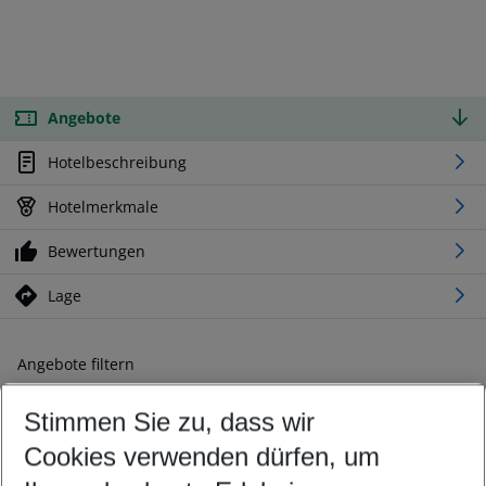
Angebote
Hotelbeschreibung
Hotelmerkmale
Bewertungen
Lage
Angebote filtern
Ändern Sie Ihre Kriterien nach Ihren Wünschen
Stimmen Sie zu, dass wir
Abflughafen wählen
Beliebiger Abflughafen
Cookies verwenden dürfen, um
Reisezeitraum wählen